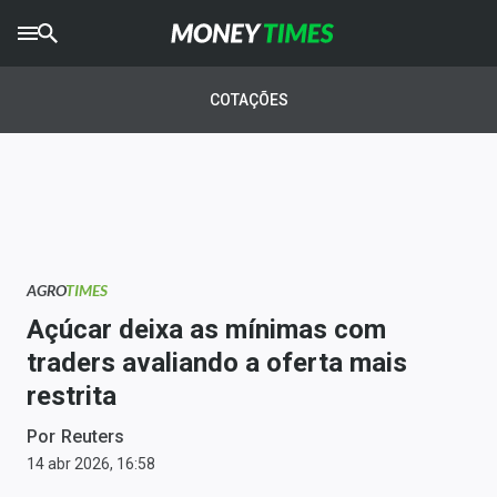
CRYPTO
TIMES
COTAÇÕES
AGRO
TIMES
Ibovespa
Giro do Mercado
AGRO
TIMES
Newsletters
Açúcar deixa as mínimas com
Money Trader
traders avaliando a oferta mais
restrita
Anuncie
Por
Reuters
Últimas Notícias
14 abr 2026, 16:58