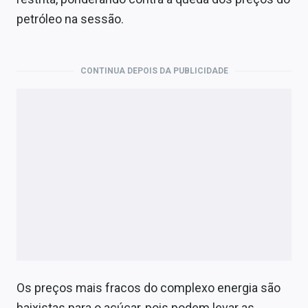
Economia
petróleo na sessão.
Empresas
Brasil
CONTINUA DEPOIS DA PUBLICIDADE
Política
Colunas
Especiais
Internacional
Marketing
Tecnologia
Os preços mais fracos do complexo energia são
Conteúdo de Marca
baixistas para o açúcar, pois podem levar as