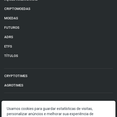
CRIPTOMOEDAS
MOEDAS
FUTUROS
ADRS
ETFS
TÍTULOS
CRYPTOTIMES
AGROTIMES
©2026 Money Times.
Usamos cookies para guardar estatísticas de visitas,
personalizar anúncios e melhorar sua experiência de
O Money Times publica matérias de cunho jornalístico, que