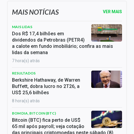
MAIS NOTÍCIAS
VER MAIS
MAIS LIDAS
Dos R$ 17,4 bilhões em
dividendos da Petrobras (PETR4)
a calote em fundo imobiliário; confira as mais
lidas da semana
7 hora(s) atrás
RESULTADOS
Berkshire Hathaway, de Warren
Buffett, dobra lucro no 2T26, a
US$ 25,6 bilhões
8 hora(s) atrás
BOM DIA, BITCOIN (BTC)
Bitcoin (BTC) fica perto de US$
65 mil após payroll; veja cotação
das principais criptomoedas neste sábado (8)