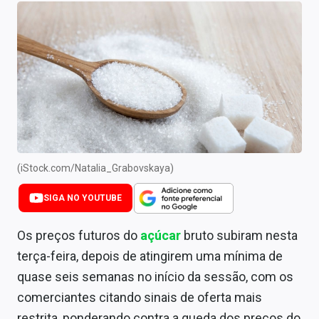
Newsletters
Cotações
Comprar ou vender?
Carteiras Recomendadas
Central de Dividendos
Central de Fundos Imobiliários
(iStock.com/Natalia_Grabovskaya)
Central dos IPOs
SIGA NO YOUTUBE
Renda Fixa
Os preços futuros do
açúcar
bruto subiram nesta
terça-feira, depois de atingirem uma mínima de
Finanças Pessoais
quase seis semanas no início da sessão, com os
Mercados
comerciantes citando sinais de oferta mais
restrita, ponderando contra a queda dos preços do