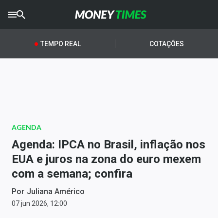
CRYPTO
TIMES
TEMPO REAL
COTAÇÕES
AGRO
TIMES
Ibovespa
Giro do Mercado
AGENDA
Newsletters
Agenda: IPCA no Brasil, inflação nos
Money Trader
EUA e juros na zona do euro mexem
com a semana; confira
Anuncie
Por
Juliana Américo
Últimas Notícias
07 jun 2026, 12:00