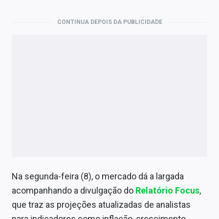
Economia
CONTINUA DEPOIS DA PUBLICIDADE
Empresas
Brasil
Política
Colunas
Especiais
Internacional
Marketing
Tecnologia
Na segunda-feira (8), o mercado dá a largada
acompanhando a divulgação do
Relatório Focus
,
que traz as projeções atualizadas de analistas
Conteúdo de Marca
para indicadores como inflação, crescimento