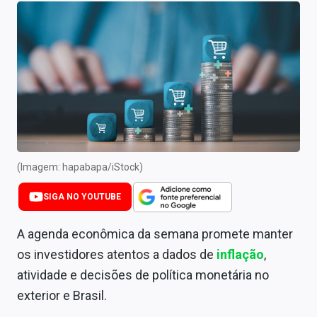
Newsletters
Cotações
Comprar ou vender?
Carteiras Recomendadas
Central de Dividendos
Central de Fundos Imobiliários
(Imagem: hapabapa/iStock)
Central dos IPOs
SIGA NO YOUTUBE
Renda Fixa
A agenda econômica da semana promete manter
os investidores atentos a dados de
inflação
,
Finanças Pessoais
atividade e decisões de política monetária no
Mercados
exterior e Brasil.