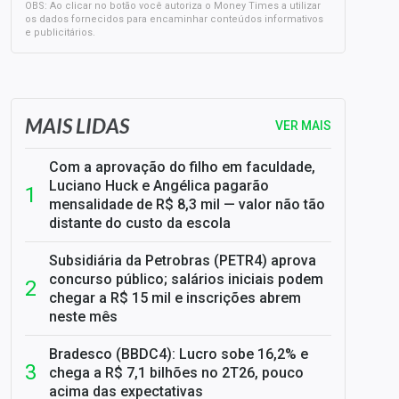
OBS: Ao clicar no botão você autoriza o Money Times a utilizar
os dados fornecidos para encaminhar conteúdos informativos
e publicitários.
SELIC em 14%: A repercussão da decisão sobre os JUROS
MAIS LIDAS
VER MAIS
Com a aprovação do filho em faculdade,
Luciano Huck e Angélica pagarão
mensalidade de R$ 8,3 mil — valor não tão
distante do custo da escola
Subsidiária da Petrobras (PETR4) aprova
concurso público; salários iniciais podem
chegar a R$ 15 mil e inscrições abrem
neste mês
Bradesco (BBDC4): Lucro sobe 16,2% e
chega a R$ 7,1 bilhões no 2T26, pouco
acima das expectativas