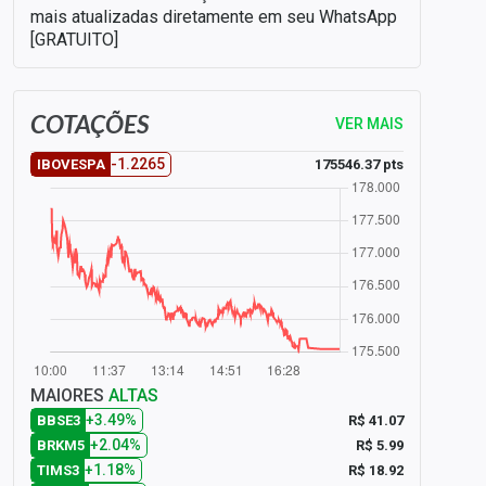
mais atualizadas diretamente em seu WhatsApp
[GRATUITO]
COTAÇÕES
VER MAIS
-1.2265
175546.37 pts
IBOVESPA
MAIORES
ALTAS
+3.49%
R$ 41.07
BBSE3
+2.04%
R$ 5.99
BRKM5
+1.18%
R$ 18.92
TIMS3