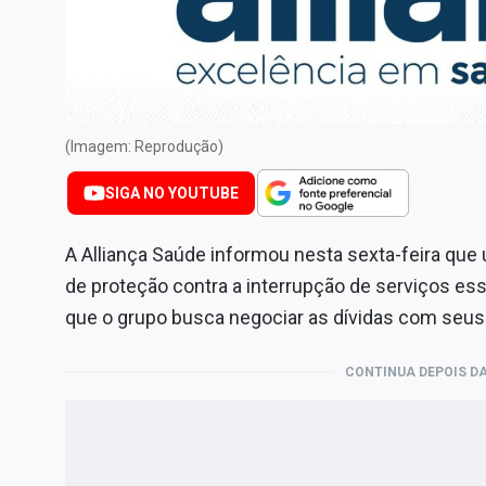
Internacional
Marketing
Tecnologia
Conteúdo de Marca
(Imagem: Reprodução)
Sobre
SIGA NO YOUTUBE
Expediente
Contato
A Alliança Saúde informou nesta sexta-feira que
de proteção contra a interrupção de serviços es
que o grupo busca negociar as dívidas com seus
CONTINUA DEPOIS DA