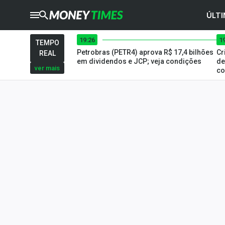
ÚLTI
19:26
1
CRYPTO
TIMES
TEMPO
Petrobras (PETR4) aprova R$ 17,4 bilhões
Cr
REAL
AGRO
TIMES
em dividendos e JCP; veja condições
de
ver mais
co
Ibovespa
Giro do Mercado
Newsletters
Money Trader
Anuncie
Últimas Notícias
Newsletters
Cotações
Comprar ou vender?