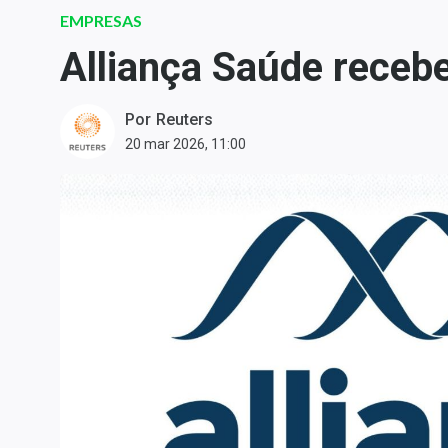
Carteiras Recomendadas
EMPRESAS
Central de Dividendos
Alliança Saúde recebe
Central de Fundos
Imobiliários
Por
Reuters
Central dos IPOs
20 mar 2026, 11:00
Renda Fixa
Finanças Pessoais
Mercados
Economia
Empresas
Brasil
Política
Colunas
Especiais