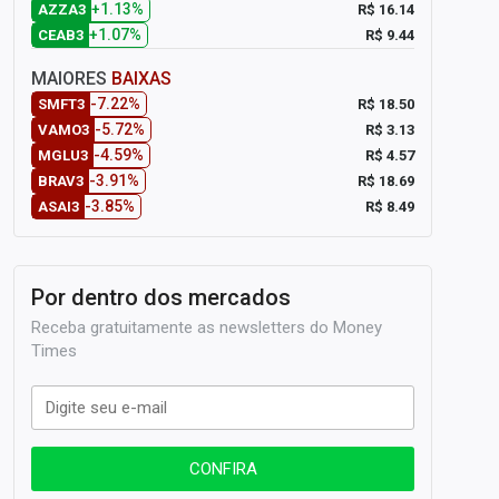
+1.13%
R$ 16.14
AZZA3
+1.07%
R$ 9.44
CEAB3
MAIORES
BAIXAS
-7.22%
R$ 18.50
SMFT3
-5.72%
R$ 3.13
VAMO3
-4.59%
R$ 4.57
MGLU3
-3.91%
R$ 18.69
BRAV3
-3.85%
R$ 8.49
ASAI3
Por dentro dos mercados
Receba gratuitamente as newsletters do Money
Times