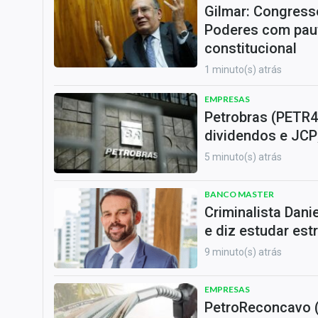
Gilmar: Congresso
Poderes com pau
constitucional
1 minuto(s) atrás
EMPRESAS
Petrobras (PETR4
dividendos e JCP
5 minuto(s) atrás
BANCO MASTER
Criminalista Dani
e diz estudar est
9 minuto(s) atrás
EMPRESAS
PetroReconcavo (