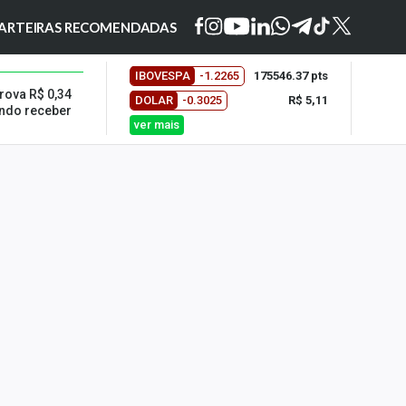
ARTEIRAS RECOMENDADAS
IBOVESPA
-1.2265
175546.37 pts
ova R$ 0,34
DOLAR
-0.3025
R$ 5,11
ndo receber
ver mais