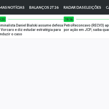
MAS NOTÍCIAS
BALANÇOS 2T26
RADAR DAS ELEIÇÕES
C
9:23
19:16
iminalista Daniel Bialski assume defesa
PetroReconcavo (RECV3) apr
 Vorcaro e diz estudar estratégia para
por ação em JCP; saiba qua
nduzir o caso