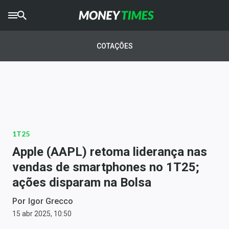
CRYPTO
TIMES
COTAÇÕES
AGRO
TIMES
Ibovespa
Giro do Mercado
1T25
Newsletters
Apple (AAPL) retoma liderança nas
Money Trader
vendas de smartphones no 1T25;
ações disparam na Bolsa
Anuncie
Por
Igor Grecco
Últimas Notícias
15 abr 2025, 10:50