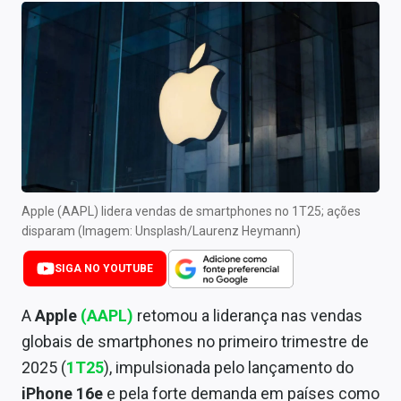
Newsletters
Cotações
Comprar ou vender?
Carteiras Recomendadas
Central de Dividendos
Central de Fundos Imobiliários
Apple (AAPL) lidera vendas de smartphones no 1T25; ações
disparam (Imagem: Unsplash/Laurenz Heymann)
Central dos IPOs
SIGA NO YOUTUBE
Renda Fixa
A
Apple
(AAPL)
retomou a liderança nas vendas
Finanças Pessoais
globais de smartphones no primeiro trimestre de
2025 (
1T25
), impulsionada pelo lançamento do
Mercados
iPhone 16e
e pela forte demanda em países como