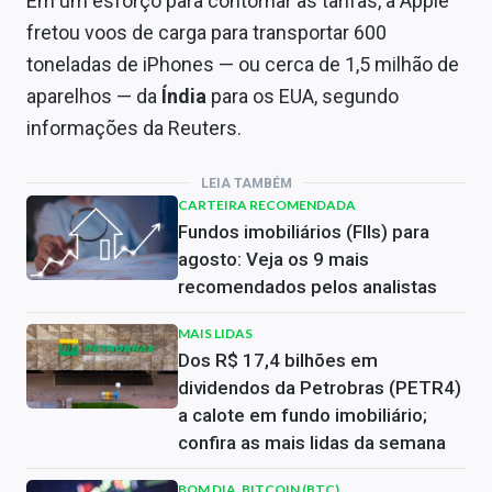
Em um esforço para contornar as tarifas, a Apple
fretou voos de carga para transportar 600
toneladas de iPhones — ou cerca de 1,5 milhão de
aparelhos — da
Índia
para os EUA, segundo
informações da Reuters.
LEIA TAMBÉM
CARTEIRA RECOMENDADA
Fundos imobiliários (FIIs) para
agosto: Veja os 9 mais
recomendados pelos analistas
MAIS LIDAS
Dos R$ 17,4 bilhões em
dividendos da Petrobras (PETR4)
a calote em fundo imobiliário;
confira as mais lidas da semana
BOM DIA, BITCOIN (BTC)