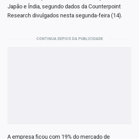
Economia
Japão e Índia, segundo dados da Counterpoint
Research divulgados nesta segunda-feira (14).
Empresas
Brasil
CONTINUA DEPOIS DA PUBLICIDADE
Política
Colunas
Especiais
Internacional
Marketing
Tecnologia
Conteúdo de Marca
A empresa ficou com 19% do mercado de