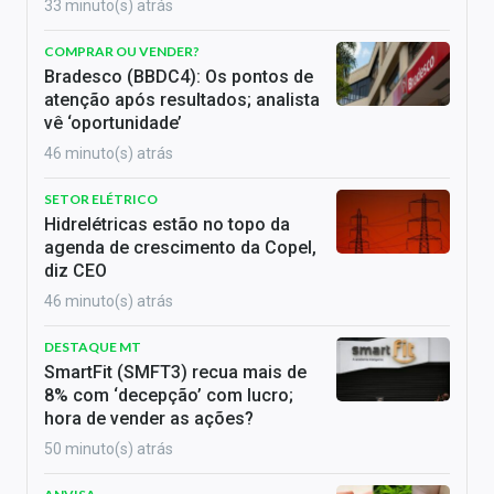
33 minuto(s) atrás
COMPRAR OU VENDER?
Bradesco (BBDC4): Os pontos de
atenção após resultados; analista
vê ‘oportunidade’
46 minuto(s) atrás
SETOR ELÉTRICO
Hidrelétricas estão no topo da
agenda de crescimento da Copel,
diz CEO
46 minuto(s) atrás
DESTAQUE MT
SmartFit (SMFT3) recua mais de
8% com ‘decepção’ com lucro;
hora de vender as ações?
50 minuto(s) atrás