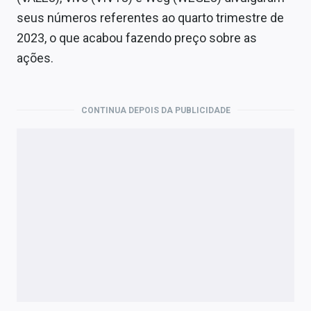
Economia
seus números referentes ao quarto trimestre de
Empresas
2023, o que acabou fazendo preço sobre as
ações.
Brasil
Política
CONTINUA DEPOIS DA PUBLICIDADE
Money Trader
Colunas
Especiais
Internacional
Marketing
Tecnologia