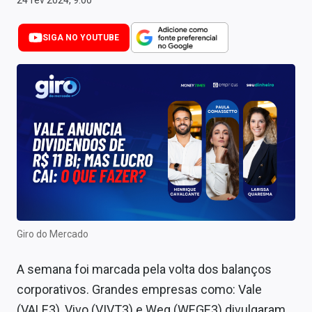
24 fev 2024, 9:00
Newsletters
SIGA NO YOUTUBE
Cotações
Comprar ou vender?
Carteiras Recomendadas
Central de Dividendos
Central de Fundos Imobiliários
Central dos IPOs
Renda Fixa
Giro do Mercado
Finanças Pessoais
A semana foi marcada pela volta dos balanços
Mercados
corporativos. Grandes empresas como: Vale
(VALE3), Vivo (VIVT3) e Weg (WEGE3) divulgaram