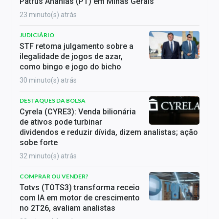
Patrus Ananias (PT) em Minas Gerais
23 minuto(s) atrás
JUDICIÁRIO
STF retoma julgamento sobre a
ilegalidade de jogos de azar,
como bingo e jogo do bicho
30 minuto(s) atrás
DESTAQUES DA BOLSA
Cyrela (CYRE3): Venda bilionária
de ativos pode turbinar
dividendos e reduzir dívida, dizem analistas; ação
sobe forte
32 minuto(s) atrás
COMPRAR OU VENDER?
Totvs (TOTS3) transforma receio
com IA em motor de crescimento
no 2T26, avaliam analistas