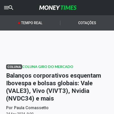
CRYPTO
TIMES
TEMPO REAL
COTAÇÕES
AGRO
TIMES
Ibovespa
Giro do Mercado
COLUNA GIRO DO MERCADO
COLUNA
Newsletters
Balanços corporativos esquentam
Money Trader
Ibovespa e bolsas globais: Vale
(VALE3), Vivo (VIVT3), Nvidia
Anuncie
(NVDC34) e mais
Últimas Notícias
Por
Paula Comassetto