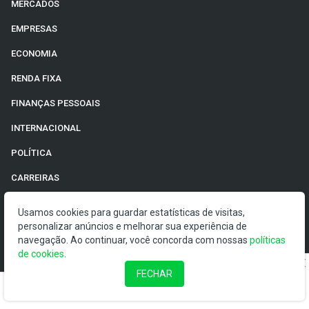
MERCADOS
EMPRESAS
ECONOMIA
RENDA FIXA
FINANÇAS PESSOAIS
INTERNACIONAL
POLÍTICA
CARREIRAS
ESPECIAIS
Usamos cookies para guardar estatísticas de visitas,
personalizar anúncios e melhorar sua experiência de
navegação. Ao continuar, você concorda com nossas
políticas
de cookies
.
CARTEIRA RECOMENDADA
FECHAR
CENTRAL DOS IPOS
CENTRAL DE FUNDOS IMOBILIÁRIOS