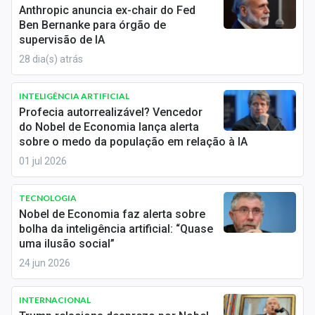
Newsletters
Anthropic anuncia ex-chair do Fed
Ben Bernanke para órgão de
supervisão de IA
Cotações
28 dia(s) atrás
Comprar ou vender?
INTELIGÊNCIA ARTIFICIAL
Carteiras Recomendadas
Profecia autorrealizável? Vencedor
do Nobel de Economia lança alerta
Central de Dividendos
sobre o medo da população em relação à IA
01 jul 2026
Central de Fundos Imobiliários
Central dos IPOs
TECNOLOGIA
Nobel de Economia faz alerta sobre
Renda Fixa
bolha da inteligência artificial: “Quase
uma ilusão social”
Finanças Pessoais
24 jun 2026
Mercados
INTERNACIONAL