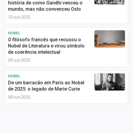
história de como Gandhi venceu o
Sobre
mundo, mas não convenceu Oslo
Expediente
10 out 2025
Contato
NOBEL
O filósofo francês que recusou o
Nobel de Literatura e virou símbolo
de coerência intelectual
09 out 2025
NOBEL
De um barracão em Paris ao Nobel
de 2025: o legado de Marie Curie
08 out 2025