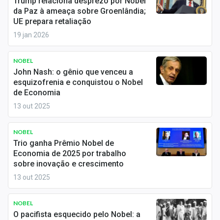
Trump relaciona desprezo por Nobel
Economia
da Paz à ameaça sobre Groenlândia;
UE prepara retaliação
Empresas
19 jan 2026
Brasil
NOBEL
Política
John Nash: o gênio que venceu a
esquizofrenia e conquistou o Nobel
Colunas
de Economia
13 out 2025
Especiais
Internacional
NOBEL
Trio ganha Prêmio Nobel de
Economia de 2025 por trabalho
Marketing
sobre inovação e crescimento
Tecnologia
13 out 2025
NOBEL
Conteúdo de Marca
O pacifista esquecido pelo Nobel: a