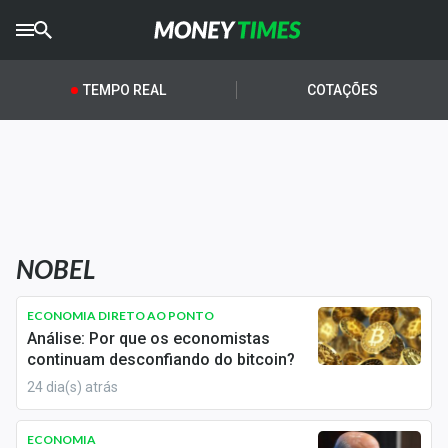
CRYPTO
TIMES
TEMPO REAL
COTAÇÕES
AGRO
TIMES
Ibovespa
Giro do Mercado
NOBEL
Newsletters
Money Trader
ECONOMIA DIRETO AO PONTO
Análise: Por que os economistas
Anuncie
continuam desconfiando do bitcoin?
24 dia(s) atrás
Últimas Notícias
ECONOMIA