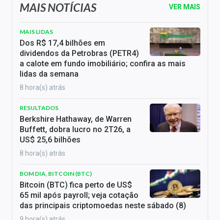
MAIS NOTÍCIAS
VER MAIS
MAIS LIDAS
Dos R$ 17,4 bilhões em
dividendos da Petrobras (PETR4)
a calote em fundo imobiliário; confira as mais
lidas da semana
8 hora(s) atrás
RESULTADOS
Berkshire Hathaway, de Warren
Buffett, dobra lucro no 2T26, a
US$ 25,6 bilhões
8 hora(s) atrás
BOM DIA, BITCOIN (BTC)
Bitcoin (BTC) fica perto de US$
65 mil após payroll; veja cotação
das principais criptomoedas neste sábado (8)
9 hora(s) atrás