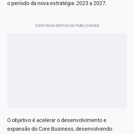
Economia
o período da nova estratégia: 2023 a 2027.
Empresas
CONTINUA DEPOIS DA PUBLICIDADE
Brasil
Política
Colunas
Especiais
Internacional
Marketing
Tecnologia
O objetivo é acelerar o desenvolvimento e
Conteúdo de Marca
expansão do Core Business, desenvolvendo