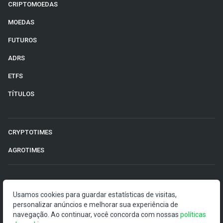
CRIPTOMOEDAS
MOEDAS
FUTUROS
ADRS
ETFS
TÍTULOS
CRYPTOTIMES
AGROTIMES
©2026 Money Times.
Usamos cookies para guardar estatísticas de visitas,
personalizar anúncios e melhorar sua experiência de
O Money Times publica matérias de cunho jornalístico, que
navegação. Ao continuar, você concorda com nossas
políticas
visam a democratização da informação. Nossas