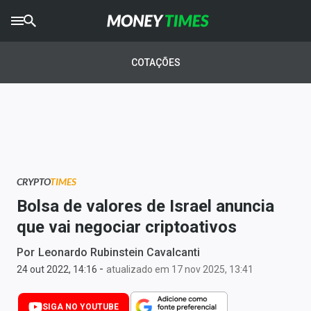
CRYPTO
TIMES
COTAÇÕES
AGRO
TIMES
Ibovespa
Giro do Mercado
CRYPTO
TIMES
Newsletters
Bolsa de valores de Israel anuncia
Money Trader
que vai negociar criptoativos
Anuncie
Por
Leonardo Rubinstein Cavalcanti
-
24 out 2022, 14:16
atualizado em 17 nov 2025, 13:41
Últimas Notícias
SIGA NO YOUTUBE