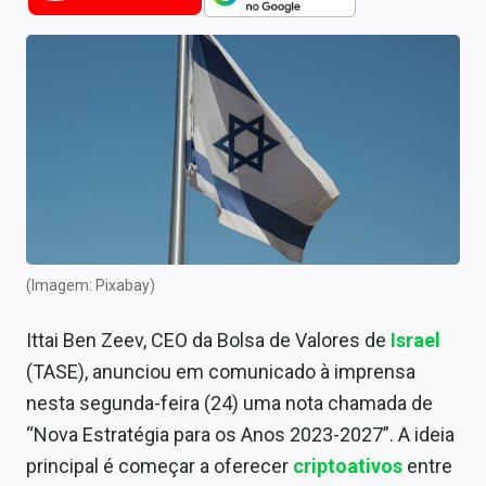
Newsletters
Cotações
Comprar ou vender?
Carteiras Recomendadas
Central de Dividendos
Central de Fundos Imobiliários
(Imagem: Pixabay)
Central dos IPOs
Ittai Ben Zeev, CEO da Bolsa de Valores de
Israel
Renda Fixa
(TASE), anunciou em comunicado à imprensa
Finanças Pessoais
nesta segunda-feira (24) uma nota chamada de
“Nova Estratégia para os Anos 2023-2027”. A ideia
Mercados
principal é começar a oferecer
criptoativos
entre