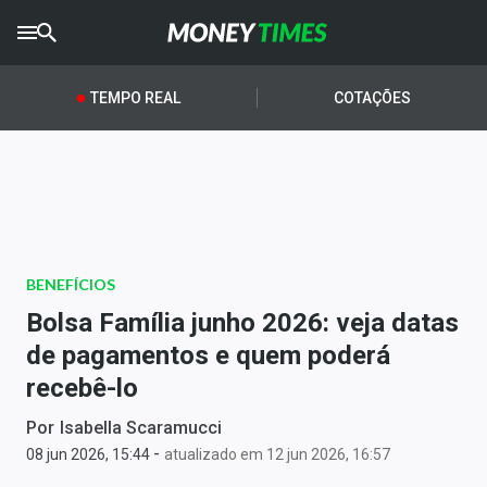
CRYPTO
TIMES
TEMPO REAL
COTAÇÕES
AGRO
TIMES
Ibovespa
Giro do Mercado
BENEFÍCIOS
Newsletters
Bolsa Família junho 2026: veja datas
Money Trader
de pagamentos e quem poderá
recebê-lo
Anuncie
Por
Isabella Scaramucci
-
Últimas Notícias
08 jun 2026, 15:44
atualizado em 12 jun 2026, 16:57