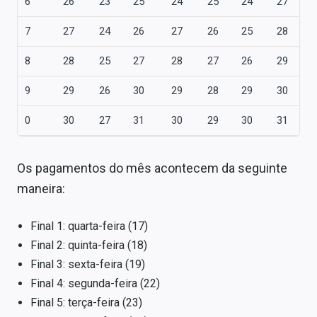
6
26
23
25
24
25
24
27
2
7
27
24
26
27
26
25
28
2
8
28
25
27
28
27
26
29
2
9
29
26
30
29
28
29
30
2
0
30
27
31
30
29
30
31
3
Os pagamentos do mês acontecem da seguinte
maneira:
Final 1: quarta-feira (17)
Final 2: quinta-feira (18)
Final 3: sexta-feira (19)
Final 4: segunda-feira (22)
Final 5: terça-feira (23)