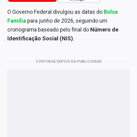
Economia
O Governo Federal divulgou as datas do
Bolsa
Empresas
Família
para junho de 2026, seguindo um
Brasil
cronograma baseado pelo final do
Número de
Identificação Social (NIS)
.
Política
Colunas
CONTINUA DEPOIS DA PUBLICIDADE
Especiais
Internacional
Marketing
Tecnologia
Conteúdo de Marca