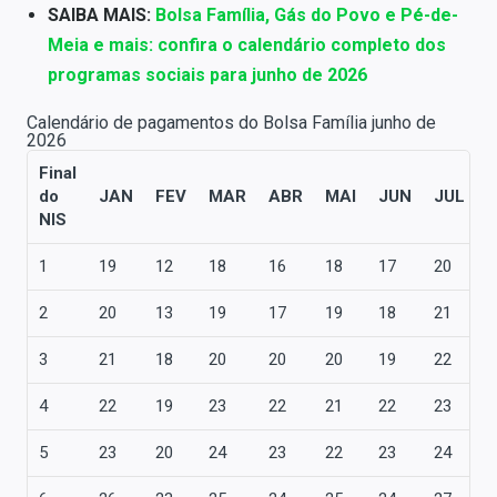
SAIBA MAIS:
Bolsa Família, Gás do Povo e Pé-de-
Meia e mais: confira o calendário completo dos
programas sociais para junho de 2026
Calendário de pagamentos do Bolsa Família junho de
2026
Final
do
JAN
FEV
MAR
ABR
MAI
JUN
JUL
NIS
1
19
12
18
16
18
17
20
1
2
20
13
19
17
19
18
21
1
3
21
18
20
20
20
19
22
2
4
22
19
23
22
21
22
23
2
5
23
20
24
23
22
23
24
2