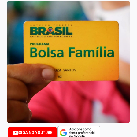
Newsletters
Cotações
Comprar ou vender?
Carteiras Recomendadas
Central de Dividendos
Central de Fundos Imobiliários
Central dos IPOs
Renda Fixa
Finanças Pessoais
Mercados
SIGA NO YOUTUBE