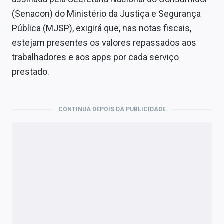
Economia
(Senacon) do Ministério da Justiça e Segurança
Empresas
Pública (MJSP), exigirá que, nas notas fiscais,
estejam presentes os valores repassados aos
Brasil
trabalhadores e aos apps por cada serviço
Política
prestado.
Colunas
CONTINUA DEPOIS DA PUBLICIDADE
Especiais
Internacional
Marketing
Tecnologia
Conteúdo de Marca