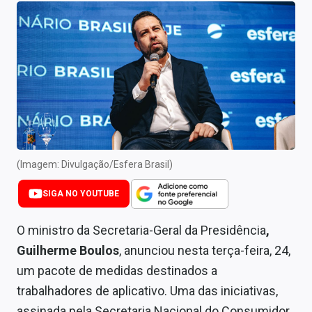
Newsletters
Cotações
Comprar ou vender?
Carteiras Recomendadas
Central de Dividendos
Central de Fundos Imobiliários
(Imagem: Divulgação/Esfera Brasil)
Central dos IPOs
SIGA NO YOUTUBE
Renda Fixa
O ministro da Secretaria-Geral da Presidência
,
Guilherme Boulos
, anunciou nesta terça-feira, 24,
Finanças Pessoais
um pacote de medidas destinados a
Mercados
trabalhadores de aplicativo. Uma das iniciativas,
assinada pela Secretaria Nacional do Consumidor