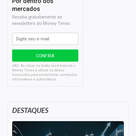
Por dentro dos
mercados
Receba gratuitamente as
newsletters do Money Times
OBS: Ao clicar no botão você autoriza o
Money Times a utilizar os dados
fornecidos para encaminhar conteúdos
informativos e publicitários.
DESTAQUES