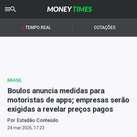
CRYPTO
TIMES
TEMPO REAL
COTAÇÕES
AGRO
TIMES
Ibovespa
Giro do Mercado
BRASIL
Newsletters
Boulos anuncia medidas para
Money Trader
motoristas de apps; empresas serão
exigidas a revelar preços pagos
Anuncie
Por
Estadão Conteúdo
Últimas Notícias
24 mar 2026, 17:23