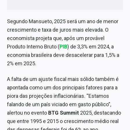
Sobre
Expediente
Segundo Mansueto, 2025 será um ano de menor
crescimento e taxa de juros mais elevada. O
Contato
economista projeta que, após um provável
Produto Interno Bruto (
PIB
) de 3,3% em 2024, a
economia brasileira deve desacelerar para 1,5% a
2% em 2025.
A falta de um ajuste fiscal mais sólido também é
apontada como um dos principais fatores para a
piora das projeções inflacionárias. “Estamos
falando de um país viciado em gasto público”,
alertou no evento
BTG Summit
2025, destacando
que entre 1995 e 2015 o crescimento médio real
das despesas federais foi de 6% ao ano.