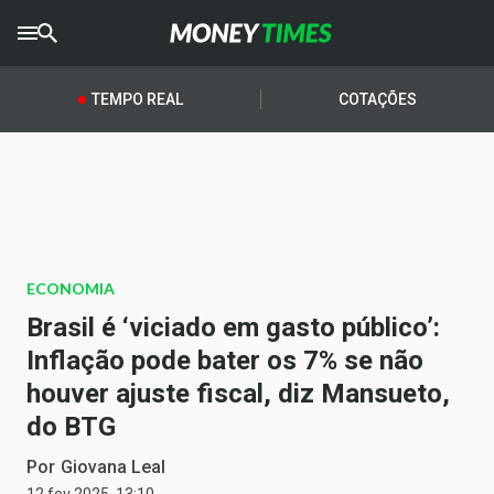
CRYPTO
TIMES
TEMPO REAL
COTAÇÕES
AGRO
TIMES
Ibovespa
Giro do Mercado
ECONOMIA
Newsletters
Brasil é ‘viciado em gasto público’:
Money Trader
Inflação pode bater os 7% se não
houver ajuste fiscal, diz Mansueto,
Anuncie
do BTG
Últimas Notícias
Por
Giovana Leal