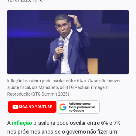
12 fev 2025, 13:10
Newsletters
Cotações
Comprar ou vender?
Carteiras Recomendadas
Central de Dividendos
Central de Fundos Imobiliários
Inflação brasileira pode oscilar entre 6% a 7% se não houver
Central dos IPOs
ajuste fiscal, diz Mansueto, do BTG Pactual. (Imagem:
Reprodução/BTG Summit 2025)
Renda Fixa
SIGA NO YOUTUBE
Finanças Pessoais
A
inflação
brasileira pode oscilar entre 6% e 7%
Mercados
nos próximos anos se o governo não fizer um