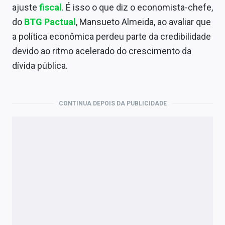
Economia
ajuste
fiscal
. É isso o que diz o economista-chefe,
do
BTG Pactual
, Mansueto Almeida, ao avaliar que
Empresas
a política econômica perdeu parte da credibilidade
Brasil
devido ao ritmo acelerado do crescimento da
dívida pública.
Política
Colunas
CONTINUA DEPOIS DA PUBLICIDADE
Especiais
Internacional
Marketing
Tecnologia
Conteúdo de Marca