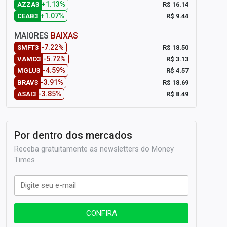
+1.13%
R$ 16.14
AZZA3
+1.07%
R$ 9.44
CEAB3
MAIORES
BAIXAS
-7.22%
R$ 18.50
SMFT3
-5.72%
R$ 3.13
VAMO3
-4.59%
R$ 4.57
MGLU3
-3.91%
R$ 18.69
BRAV3
-3.85%
R$ 8.49
ASAI3
Por dentro dos mercados
Receba gratuitamente as newsletters do Money
Times