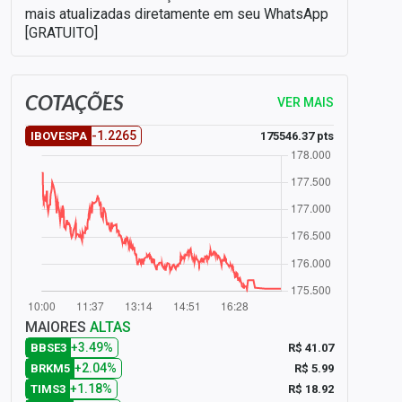
mais atualizadas diretamente em seu WhatsApp
[GRATUITO]
COTAÇÕES
VER MAIS
-1.2265
175546.37 pts
IBOVESPA
MAIORES
ALTAS
+3.49%
R$ 41.07
BBSE3
+2.04%
R$ 5.99
BRKM5
+1.18%
R$ 18.92
TIMS3