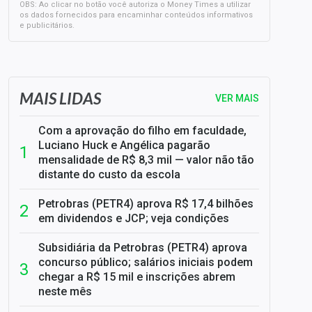
OBS: Ao clicar no botão você autoriza o Money Times a utilizar
os dados fornecidos para encaminhar conteúdos informativos
e publicitários.
SELIC em 14%: A repercussão da decisão sobre os JUROS
MAIS LIDAS
VER MAIS
Com a aprovação do filho em faculdade,
Luciano Huck e Angélica pagarão
mensalidade de R$ 8,3 mil — valor não tão
distante do custo da escola
Petrobras (PETR4) aprova R$ 17,4 bilhões
em dividendos e JCP; veja condições
Subsidiária da Petrobras (PETR4) aprova
concurso público; salários iniciais podem
chegar a R$ 15 mil e inscrições abrem
neste mês