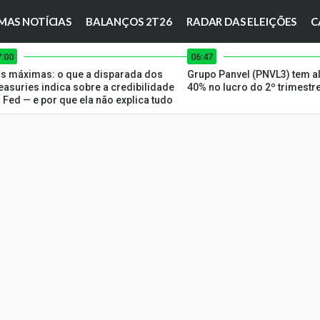
MAS NOTÍCIAS
BALANÇOS 2T26
RADAR DAS ELEIÇÕES
C
7:00
06:47
s máximas: o que a disparada dos
Grupo Panvel (PNVL3) tem a
easuries indica sobre a credibilidade
40% no lucro do 2º trimestr
 Fed — e por que ela não explica tudo