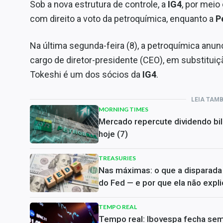
Sob a nova estrutura de controle, a
IG4
, por meio
com direito a voto da petroquímica, enquanto a
P
Na última segunda-feira (8), a petroquímica anun
cargo de diretor-presidente (CEO), em substituiç
Tokeshi é um dos sócios da
IG4
.
LEIA TAM
MORNING TIMES
Mercado repercute dividendo bil
hoje (7)
TREASURIES
Nas máximas: o que a disparada 
do Fed — e por que ela não expli
TEMPO REAL
Tempo real: Ibovespa fecha sem