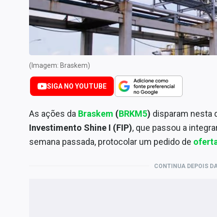
Internacional
Marketing
Tecnologia
Conteúdo de Marca
(Imagem: Braskem)
Sobre
SIGA NO YOUTUBE
Expediente
Contato
As ações da
Braskem
(
BRKM5
)
disparam nesta q
Investimento Shine I (FIP)
, que passou a integra
semana passada, protocolar um pedido de
ofert
CONTINUA DEPOIS DA