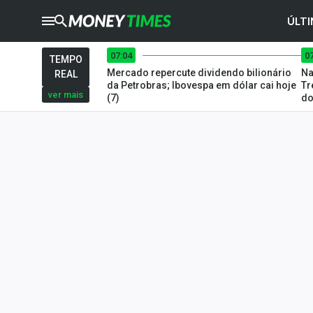
ÚLTI
07:04
0
CRYPTO
TIMES
TEMPO
Mercado repercute dividendo bilionário
Na
REAL
AGRO
TIMES
da Petrobras; Ibovespa em dólar cai hoje
Tr
ver mais
(7)
do
Ibovespa
Giro do Mercado
Newsletters
Money Trader
Anuncie
Últimas Notícias
Newsletters
Cotações
Comprar ou vender?