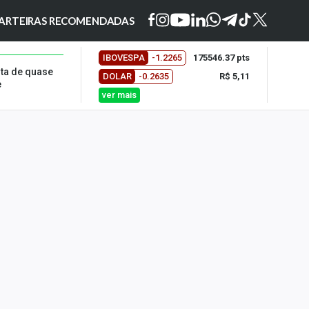
ARTEIRAS RECOMENDADAS
IBOVESPA
-1.2265
175546.37 pts
lta de quase
DOLAR
-0.2635
R$ 5,11
e
ver mais