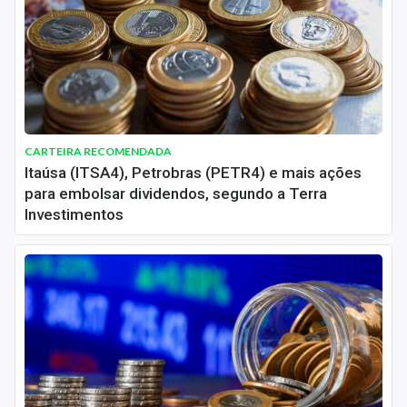
Newsletters
Cotações
Comprar ou vender?
Carteiras Recomendadas
CARTEIRA RECOMENDADA
Itaúsa (ITSA4), Petrobras (PETR4) e mais ações
Central de Dividendos
para embolsar dividendos, segundo a Terra
Central de Fundos Imobiliários
Investimentos
Central dos IPOs
Renda Fixa
Finanças Pessoais
Mercados