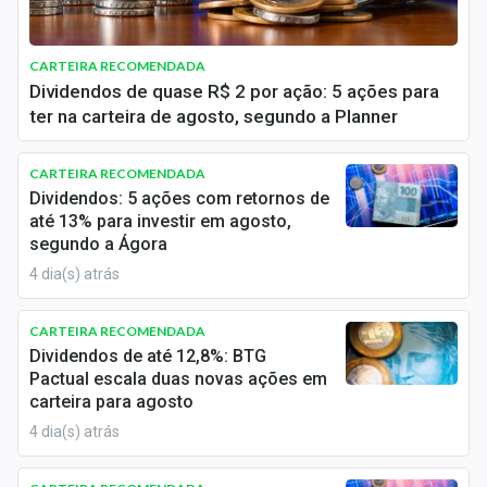
Economia
Empresas
CARTEIRA RECOMENDADA
Dividendos de quase R$ 2 por ação: 5 ações para
Brasil
ter na carteira de agosto, segundo a Planner
Política
CARTEIRA RECOMENDADA
Dividendos: 5 ações com retornos de
Colunas
até 13% para investir em agosto,
segundo a Ágora
Especiais
4 dia(s) atrás
Internacional
CARTEIRA RECOMENDADA
Marketing
Dividendos de até 12,8%: BTG
Pactual escala duas novas ações em
Tecnologia
carteira para agosto
4 dia(s) atrás
Conteúdo de Marca