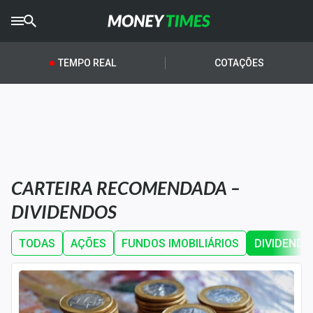
CRYPTO
TIMES
TEMPO REAL
COTAÇÕES
AGRO
TIMES
Ibovespa
Giro do Mercado
CARTEIRA RECOMENDADA –
Newsletters
DIVIDENDOS
Money Trader
TODAS
AÇÕES
FUNDOS IMOBILIÁRIOS
DIVIDENDO
Anuncie
Últimas Notícias