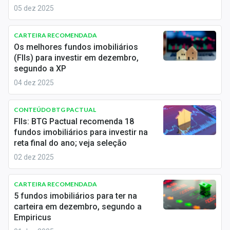
Economia
05 dez 2025
Empresas
CARTEIRA RECOMENDADA
Os melhores fundos imobiliários
Brasil
(FIIs) para investir em dezembro,
segundo a XP
Política
04 dez 2025
Colunas
CONTEÚDO BTG PACTUAL
Especiais
FIIs: BTG Pactual recomenda 18
fundos imobiliários para investir na
Internacional
reta final do ano; veja seleção
02 dez 2025
Marketing
Tecnologia
CARTEIRA RECOMENDADA
5 fundos imobiliários para ter na
carteira em dezembro, segundo a
Conteúdo de Marca
Empiricus