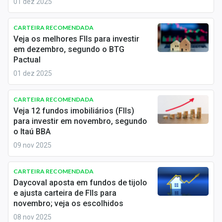
01 dez 2025
Sobre
CARTEIRA RECOMENDADA
Expediente
Veja os melhores FIIs para investir
em dezembro, segundo o BTG
Contato
Pactual
01 dez 2025
CARTEIRA RECOMENDADA
Veja 12 fundos imobiliários (FIIs)
para investir em novembro, segundo
o Itaú BBA
09 nov 2025
CARTEIRA RECOMENDADA
Daycoval aposta em fundos de tijolo
e ajusta carteira de FIIs para
novembro; veja os escolhidos
08 nov 2025