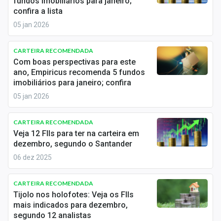
fundos imobiliários para janeiro;
Newsletters
confira a lista
05 jan 2026
Cotações
Comprar ou vender?
CARTEIRA RECOMENDADA
Com boas perspectivas para este
Carteiras Recomendadas
ano, Empiricus recomenda 5 fundos
imobiliários para janeiro; confira
Central de Dividendos
05 jan 2026
Central de Fundos Imobiliários
CARTEIRA RECOMENDADA
Veja 12 FIIs para ter na carteira em
Central dos IPOs
dezembro, segundo o Santander
06 dez 2025
Renda Fixa
Finanças Pessoais
CARTEIRA RECOMENDADA
Tijolo nos holofotes: Veja os FIIs
Mercados
mais indicados para dezembro,
segundo 12 analistas