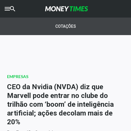
CRYPTO
TIMES
COTAÇÕES
AGRO
TIMES
Ibovespa
Giro do Mercado
EMPRESAS
Newsletters
CEO da Nvidia (NVDA) diz que
Money Trader
Marvell pode entrar no clube do
trilhão com ‘boom’ de inteligência
Anuncie
artificial; ações decolam mais de
20%
Últimas Notícias