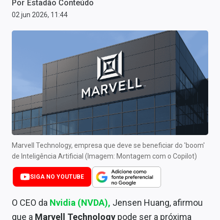
Por
Estadão Conteúdo
Newsletters
02 jun 2026, 11:44
Cotações
Comprar ou vender?
Carteiras Recomendadas
Central de Dividendos
Central de Fundos Imobiliários
Central dos IPOs
Marvell Technology, empresa que deve se beneficiar do 'boom'
de Inteligência Artificial (Imagem: Montagem com o Copilot)
Renda Fixa
SIGA NO YOUTUBE
Finanças Pessoais
Mercados
O CEO da
Nvidia (NVDA)
,
Jensen Huang, afirmou
que a
Marvell Technology
pode ser a próxima