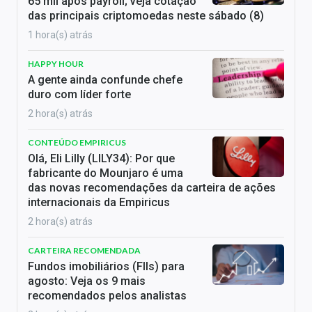
65 mil após payroll; veja cotação
das principais criptomoedas neste sábado (8)
1 hora(s) atrás
HAPPY HOUR
A gente ainda confunde chefe
duro com líder forte
2 hora(s) atrás
CONTEÚDO EMPIRICUS
Olá, Eli Lilly (LILY34): Por que
fabricante do Mounjaro é uma
das novas recomendações da carteira de ações
internacionais da Empiricus
2 hora(s) atrás
CARTEIRA RECOMENDADA
Fundos imobiliários (FIIs) para
agosto: Veja os 9 mais
recomendados pelos analistas