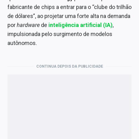
Economia
fabricante de chips a entrar para o “clube do trilhão
Empresas
de dólares”, ao projetar uma forte alta na demanda
por
hardware
de
inteligência artificial (IA)
,
Brasil
impulsionada pelo surgimento de modelos
autônomos.
Política
Colunas
CONTINUA DEPOIS DA PUBLICIDADE
Especiais
Internacional
Marketing
Tecnologia
Conteúdo de Marca