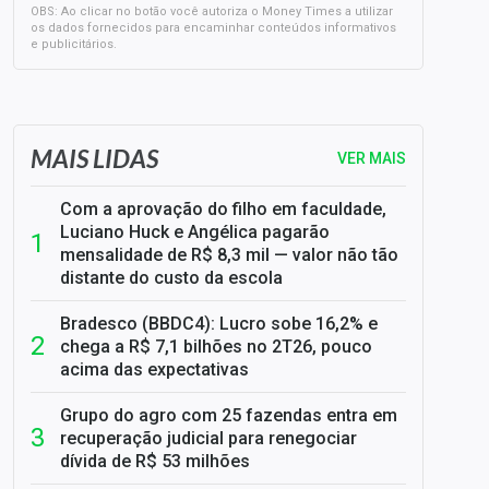
OBS: Ao clicar no botão você autoriza o Money Times a utilizar
os dados fornecidos para encaminhar conteúdos informativos
e publicitários.
SELIC em 14%: A repercussão da decisão sobre os JUROS
MAIS LIDAS
VER MAIS
Com a aprovação do filho em faculdade,
Luciano Huck e Angélica pagarão
mensalidade de R$ 8,3 mil — valor não tão
distante do custo da escola
Bradesco (BBDC4): Lucro sobe 16,2% e
chega a R$ 7,1 bilhões no 2T26, pouco
acima das expectativas
Grupo do agro com 25 fazendas entra em
recuperação judicial para renegociar
dívida de R$ 53 milhões