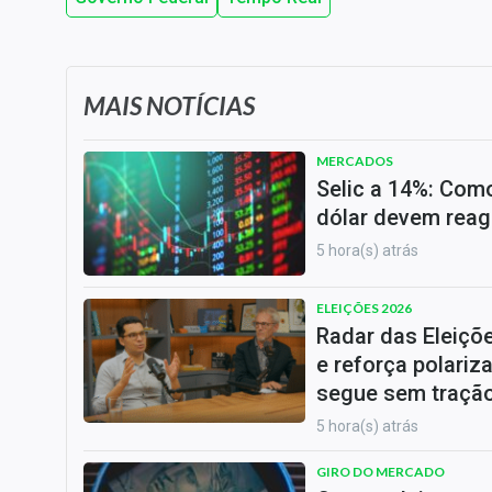
MAIS NOTÍCIAS
MERCADOS
Selic a 14%: Como
dólar devem reag
5 hora(s) atrás
ELEIÇÕES 2026
Radar das Eleiçõ
e reforça polariz
segue sem traçã
5 hora(s) atrás
GIRO DO MERCADO