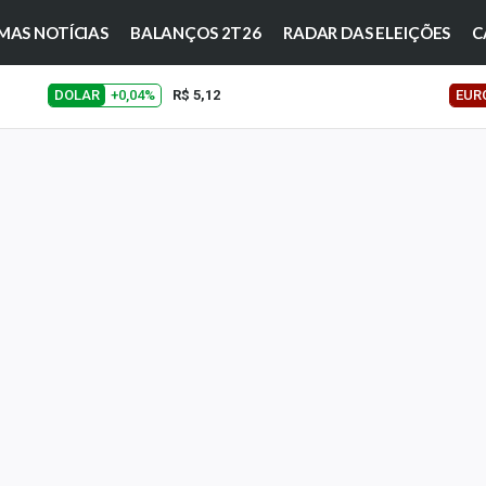
MAS NOTÍCIAS
BALANÇOS 2T26
RADAR DAS ELEIÇÕES
C
DOLAR
+0,04%
R$ 5,12
EUR