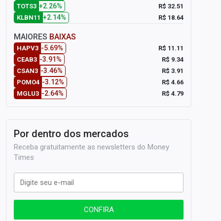
+2.26%
R$ 32.51
TOTS3
+2.14%
R$ 18.64
KLBN11
MAIORES
BAIXAS
-5.69%
R$ 11.11
HAPV3
-3.91%
R$ 9.34
CEAB3
-3.46%
R$ 3.91
CSAN3
-3.12%
R$ 4.66
POMO4
-2.64%
R$ 4.79
MGLU3
Por dentro dos mercados
Receba gratuitamente as newsletters do Money
Times