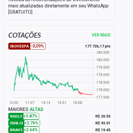
mais atualizadas diretamente em seu WhatsApp
[GRATUITO]
COTAÇÕES
VER MAIS
−0,09%
177.726,17 pts
IBOVESPA
MAIORES
ALTAS
+5.87%
R$ 20.55
RADL3
+2.76%
R$ 93.01
EMBJ3
+2.64%
R$ 19.45
BRAV3