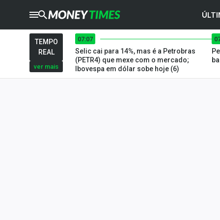
ÚLTI
07:07
0
CRYPTO
TIMES
TEMPO
Selic cai para 14%, mas é a Petrobras
Pe
REAL
AGRO
TIMES
(PETR4) que mexe com o mercado;
ba
ver mais
Ibovespa em dólar sobe hoje (6)
Ibovespa
Giro do Mercado
Newsletters
Money Trader
Anuncie
Últimas Notícias
Newsletters
Cotações
Comprar ou vender?