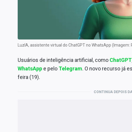
Especiais
Internacional
Marketing
Tecnologia
LuzIA, assistente virtual do ChatGPT no WhatsApp (Imagem:
Conteúdo de Marca
Sobre
Usuários de inteligência artificial, como
ChatGPT
Expediente
WhatsApp
e pelo
Telegram
. O novo recurso já es
Contato
feira (19).
CONTINUA DEPOIS DA