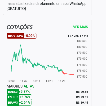
mais atualizadas diretamente em seu WhatsApp
[GRATUITO]
COTAÇÕES
VER MAIS
−0,09%
177.726,17 pts
IBOVESPA
MAIORES
ALTAS
+5.87%
R$ 20.55
RADL3
+2.76%
R$ 93.01
EMBJ3
+2.64%
R$ 19.45
BRAV3