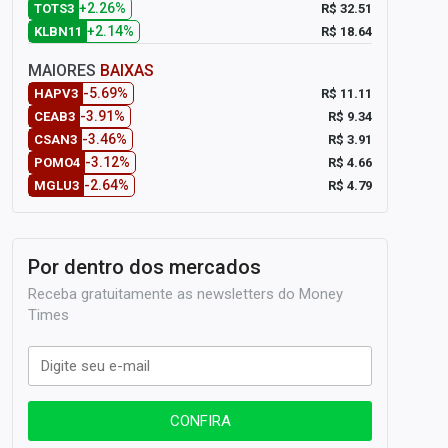
+2.26%
R$ 32.51
TOTS3
+2.14%
R$ 18.64
KLBN11
MAIORES
BAIXAS
-5.69%
R$ 11.11
HAPV3
-3.91%
R$ 9.34
CEAB3
-3.46%
R$ 3.91
CSAN3
-3.12%
R$ 4.66
POMO4
-2.64%
R$ 4.79
MGLU3
Por dentro dos mercados
Receba gratuitamente as newsletters do Money
Times