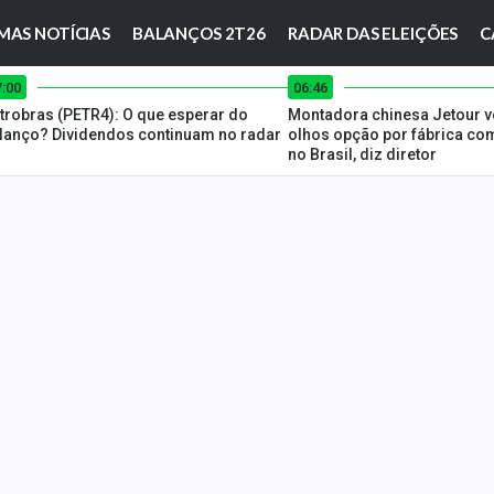
MAS NOTÍCIAS
BALANÇOS 2T26
RADAR DAS ELEIÇÕES
C
7:00
06:46
trobras (PETR4): O que esperar do
Montadora chinesa Jetour 
lanço? Dividendos continuam no radar
olhos opção por fábrica co
no Brasil, diz diretor