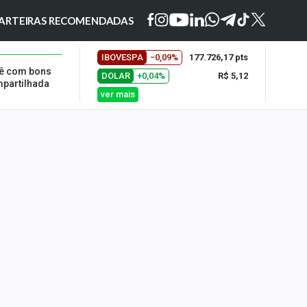
ARTEIRAS RECOMENDADAS
IBOVESPA
−0,09%
177.726,17 pts
vê com bons
DOLAR
+0,04%
R$ 5,12
mpartilhada
ver mais