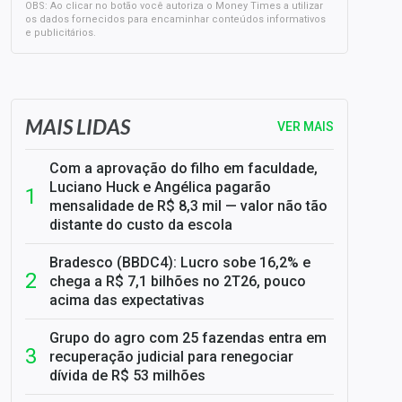
OBS: Ao clicar no botão você autoriza o Money Times a utilizar
os dados fornecidos para encaminhar conteúdos informativos
e publicitários.
SELIC em 14%: A repercussão da decisão sobre os JUROS
MAIS LIDAS
VER MAIS
Com a aprovação do filho em faculdade,
Luciano Huck e Angélica pagarão
mensalidade de R$ 8,3 mil — valor não tão
distante do custo da escola
Bradesco (BBDC4): Lucro sobe 16,2% e
chega a R$ 7,1 bilhões no 2T26, pouco
acima das expectativas
Grupo do agro com 25 fazendas entra em
recuperação judicial para renegociar
dívida de R$ 53 milhões