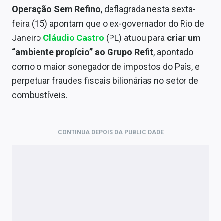
Economia
Operação Sem Refino
, deflagrada nesta sexta-
feira (15) apontam que o ex-governador do Rio de
Empresas
Janeiro
Cláudio Castro
(PL) atuou para
criar um
Brasil
“ambiente propício” ao Grupo Refit
, apontado
como o maior sonegador de impostos do País, e
Política
perpetuar fraudes fiscais bilionárias no setor de
Colunas
combustíveis.
Especiais
CONTINUA DEPOIS DA PUBLICIDADE
Internacional
Marketing
Tecnologia
Conteúdo de Marca