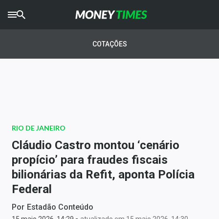
CRYPTO
TIMES
COTAÇÕES
AGRO
TIMES
Ibovespa
Giro do Mercado
RIO DE JANEIRO
Newsletters
Cláudio Castro montou ‘cenário
Money Trader
propício’ para fraudes fiscais
bilionárias da Refit, aponta Polícia
Anuncie
Federal
Últimas Notícias
Por
Estadão Conteúdo
-