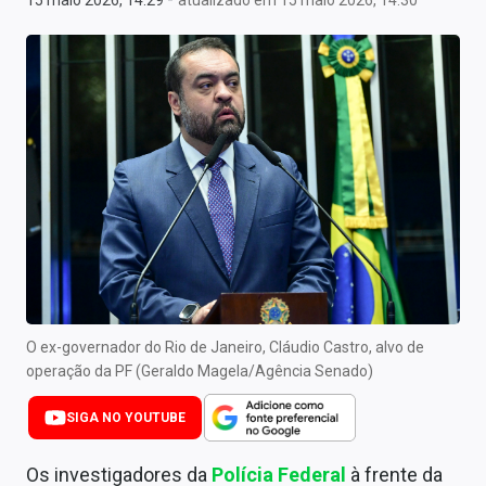
15 maio 2026, 14:29
atualizado em 15 maio 2026, 14:30
Newsletters
Cotações
Comprar ou vender?
Carteiras Recomendadas
Central de Dividendos
Central de Fundos Imobiliários
Central dos IPOs
O ex-governador do Rio de Janeiro, Cláudio Castro, alvo de
Renda Fixa
operação da PF (Geraldo Magela/Agência Senado)
Finanças Pessoais
SIGA NO YOUTUBE
Mercados
Os investigadores da
Polícia Federal
à frente da