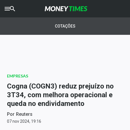
CRYPTO
TIMES
COTAÇÕES
AGRO
TIMES
Ibovespa
Giro do Mercado
EMPRESAS
Newsletters
Cogna (COGN3) reduz prejuízo no
Money Trader
3T34, com melhora operacional e
queda no endividamento
Anuncie
Por
Reuters
Últimas Notícias
07 nov 2024, 19:16