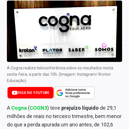
Newsletters
Cotações
Comprar ou vender?
Carteiras Recomendadas
Central de Dividendos
Central de Fundos Imobiliários
A Cogna realiza teleconferência sobre os resultados nesta
sexta-feira, a partir das 10h. (Imagem: Instagram/ Kroton
Central dos IPOs
Educação)
Renda Fixa
SIGA NO YOUTUBE
Finanças Pessoais
A
Cogna
(
COGN3
) teve
prejuízo líquido
de 29,1
milhões de reais no terceiro trimestre, bem menor
Mercados
do que a perda apurada um ano antes, de 102,6