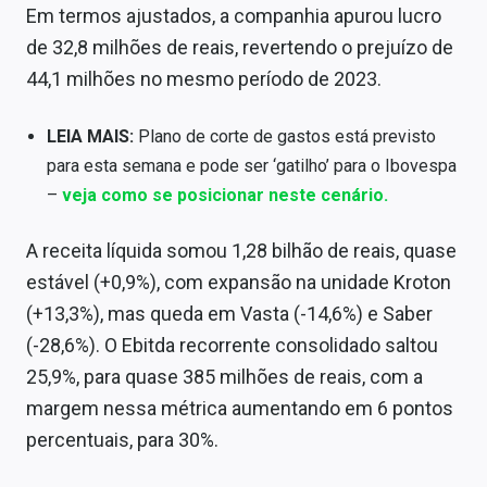
Em termos ajustados, a companhia apurou lucro
Sobre
de 32,8 milhões de reais, revertendo o prejuízo de
Expediente
44,1 milhões no mesmo período de 2023.
Contato
LEIA MAIS:
Plano de corte de gastos está previsto
para esta semana e pode ser ‘gatilho’ para o Ibovespa
–
veja como se posicionar neste cenário.
A receita líquida somou 1,28 bilhão de reais, quase
estável (+0,9%), com expansão na unidade Kroton
(+13,3%), mas queda em Vasta (-14,6%) e Saber
(-28,6%). O Ebitda recorrente consolidado saltou
25,9%, para quase 385 milhões de reais, com a
margem nessa métrica aumentando em 6 pontos
percentuais, para 30%.