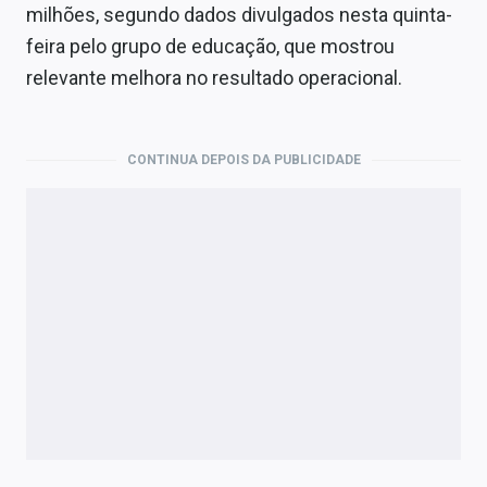
Economia
milhões, segundo dados divulgados nesta quinta-
feira pelo grupo de educação, que mostrou
Empresas
relevante melhora no resultado operacional.
Brasil
Política
CONTINUA DEPOIS DA PUBLICIDADE
Colunas
Especiais
Internacional
Marketing
Tecnologia
Conteúdo de Marca