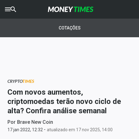
CRYPTO
TIMES
COTAÇÕES
AGRO
TIMES
Ibovespa
Giro do Mercado
CRYPTO
TIMES
Newsletters
Com novos aumentos,
Money Trader
criptomoedas terão novo ciclo de
alta? Confira análise semanal
Anuncie
Por
Brave New Coin
-
Últimas Notícias
17 jan 2022, 12:32
atualizado em 17 nov 2025, 14:00