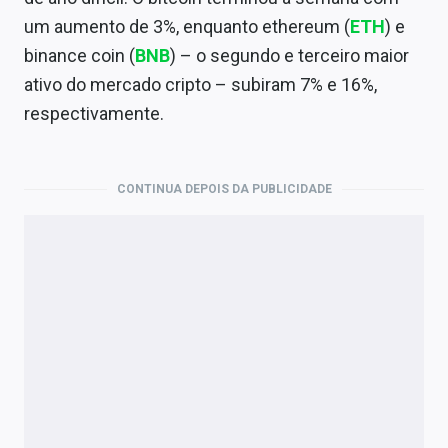
Economia
um aumento de 3%, enquanto ethereum (
ETH
) e
Empresas
binance coin (
BNB
) – o segundo e terceiro maior
ativo do mercado cripto – subiram 7% e 16%,
Brasil
respectivamente.
Política
Colunas
CONTINUA DEPOIS DA PUBLICIDADE
Especiais
Internacional
Marketing
Tecnologia
Conteúdo de Marca