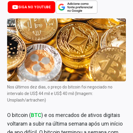
Newsletters
SIGA NO YOUTUBE
Cotações
Comprar ou vender?
Carteiras Recomendadas
Central de Dividendos
Central de Fundos Imobiliários
Central dos IPOs
Nos últimos dez dias, o preço do bitcoin foi negociado no
intervalo de US$ 44 mil e US$ 40 mil (Imagem:
Renda Fixa
Unsplash/artrachen)
Finanças Pessoais
O bitcoin (
BTC
) e os mercados de ativos digitais
Mercados
voltaram a subir na última semana após um início
de ano difícil. O bitcoin terminou a semana com