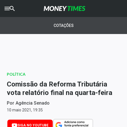
CRYPTO
TIMES
COTAÇÕES
AGRO
TIMES
Ibovespa
Giro do Mercado
POLÍTICA
Newsletters
Comissão da Reforma Tributária
Money Trader
vota relatório final na quarta-feira
Anuncie
Por
Agência Senado
10 maio 2021, 19:35
Últimas Notícias
SIGA NO YOUTUBE