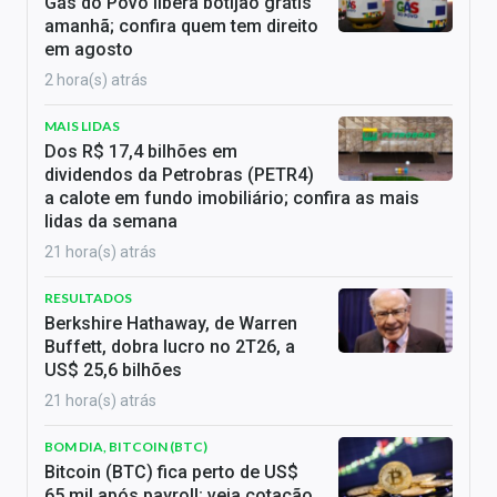
Gás do Povo libera botijão grátis
amanhã; confira quem tem direito
em agosto
2 hora(s) atrás
MAIS LIDAS
Dos R$ 17,4 bilhões em
dividendos da Petrobras (PETR4)
a calote em fundo imobiliário; confira as mais
lidas da semana
21 hora(s) atrás
RESULTADOS
Berkshire Hathaway, de Warren
Buffett, dobra lucro no 2T26, a
US$ 25,6 bilhões
21 hora(s) atrás
BOM DIA, BITCOIN (BTC)
Bitcoin (BTC) fica perto de US$
65 mil após payroll; veja cotação