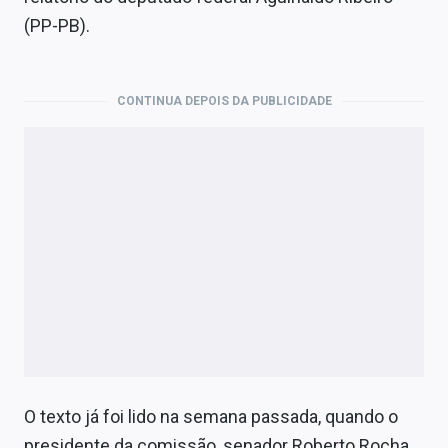
Economia
(PP-PB).
Empresas
Brasil
CONTINUA DEPOIS DA PUBLICIDADE
Política
Colunas
Especiais
Internacional
Marketing
Tecnologia
O texto já foi lido na semana passada, quando o
Conteúdo de Marca
presidente da comissão, senador Roberto Rocha