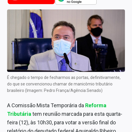
Newsletters
Cotações
Comprar ou vender?
Carteiras Recomendadas
Central de Dividendos
Central de Fundos Imobiliários
É chegado o tempo de fecharmos as portas, definitivamente,
Central dos IPOs
do que se convencionou chamar de manicômio tributário
brasileiro (Imagem: Pedro França/Agência Senado)
Renda Fixa
A Comissão Mista Temporária da
Reforma
Finanças Pessoais
Tributária
tem reunião marcada para esta quarta-
Mercados
feira (12), às 10h30, para votar a versão final do
relatório do deputado federal Aguinaldo Ribeiro