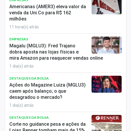
Economia
Americanas (AMER3) eleva valor da
venda da Uni.Co para R$ 162
Empresas
milhões
11 hora(s) atrás
Brasil
EMPRESAS
Política
Magalu (MGLU3): Fred Trajano
dobra aposta nas lojas físicas e
Colunas
mira Amazon para reaquecer vendas online
Especiais
1 dia(s) atrás
DESTAQUES DA BOLSA
Internacional
Ações do Magazine Luiza (MGLU3)
caem após balanço; o que
Marketing
desagradou o mercado?
Tecnologia
1 dia(s) atrás
DESTAQUES DA BOLSA
Conteúdo de Marca
Corte no guidance pesa e ações da
Lojas Renner tombam mais de 15%