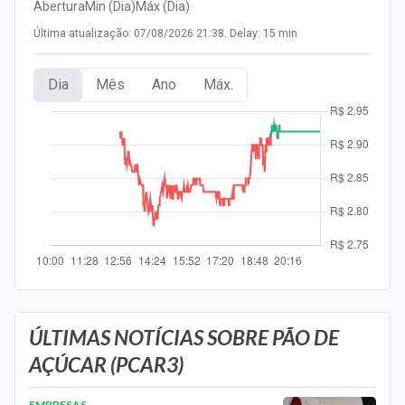
Abertura
Min (Dia)
Máx (Dia)
Newsletters
Última atualização: 07/08/2026 21:38. Delay: 15 min
Cotações
Dia
Mês
Ano
Máx.
Comprar ou vender?
Carteiras Recomendadas
Central de Dividendos
Central de Fundos Imobiliários
Central dos IPOs
Renda Fixa
Finanças Pessoais
ÚLTIMAS NOTÍCIAS SOBRE PÃO DE
AÇÚCAR (PCAR3)
Mercados
EMPRESAS