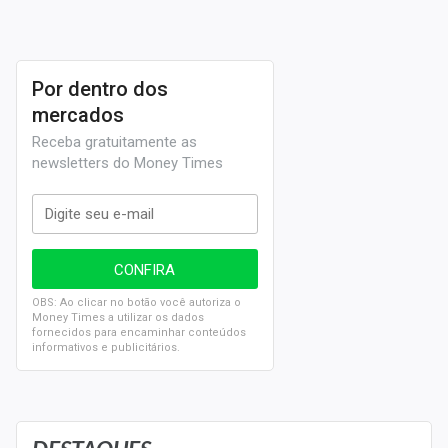
A cotação vista nesta página (PCAR3) é conhecida
pelo
mercado financeiro
como uma ação ordinária.
Caso o investidor a possua, ele pode ter direito a voto
Por dentro dos
nas assembleias gerais e também receberá
mercados
proventos, como
dividendos
e
juros sobre o capital
Receba gratuitamente as
próprio
.
newsletters do Money Times
OBS: Ao clicar no botão você autoriza o
Money Times a utilizar os dados
fornecidos para encaminhar conteúdos
informativos e publicitários.