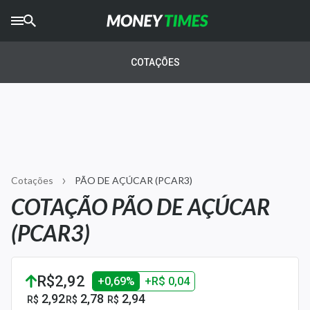
CRYPTO
TIMES
COTAÇÕES
AGRO
TIMES
Ibovespa
Giro do Mercado
Cotações
PÃO DE AÇÚCAR (PCAR3)
Newsletters
COTAÇÃO PÃO DE AÇÚCAR
Money Trader
(PCAR3)
Anuncie
R$2,92
+0,69%
+R$ 0,04
Últimas Notícias
2,92
2,78
2,94
R$
R$
R$