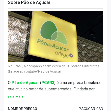
Sobre Pão de Açúcar
No Brasil, a companhia tem cerca de 10 marcas diferentes
(Imagem: Youtube/Pão de Açúcar)
O
Pão de Açúcar
(
PCAR3
) é uma empresa brasileira
que atua no setor de supermercados. Fundada por
Valentim Diniz em 7 de setembro de 1948, a
Leia mais
companhia tem sede em
São Paulo
.
NOME DE PREGÃO
P.ACUCAR-CBD