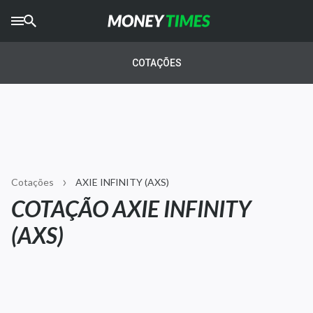
CRYPTO
TIMES
COTAÇÕES
AGRO
TIMES
Ibovespa
Giro do Mercado
Cotações
AXIE INFINITY (AXS)
Newsletters
COTAÇÃO AXIE INFINITY
Money Trader
(AXS)
Anuncie
Últimas Notícias