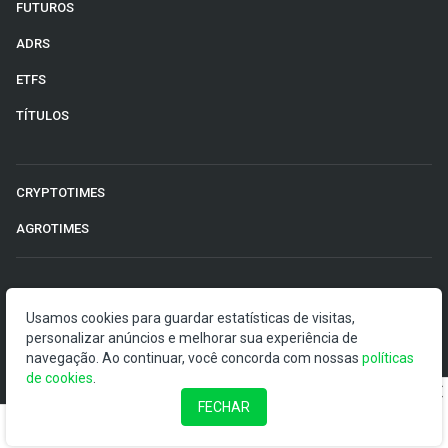
FUTUROS
ADRS
ETFS
TÍTULOS
CRYPTOTIMES
AGROTIMES
©2026 Money Times.
Usamos cookies para guardar estatísticas de visitas,
personalizar anúncios e melhorar sua experiência de
O Money Times publica matérias de cunho jornalístico, que
navegação. Ao continuar, você concorda com nossas
visam a democratização da informação. Nossas
políticas
de cookies
publicações devem ser compreendidas como boletins
.
anunciadores e divulgadores, e não como uma
FECHAR
recomendação de investimento.