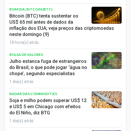
Economia
BOM DIA, BITCOIN (BTC)
Empresas
Bitcoin (BTC) tenta sustentar os
US$ 65 mil antes de dados da
Brasil
inflação dos EUA; veja preços das criptomoedas
neste domingo (9)
Política
18 hora(s) atrás
Colunas
BOLSA DE VALORES
Julho estanca fuga de estrangeiros
Especiais
do Brasil; o que pode jogar ‘água no
chope’, segundo especialistas
Internacional
1 dia(s) atrás
Marketing
RADAR DAS COMMODITIES
Soja e milho podem superar US$ 12
Tecnologia
e US$ 5 em Chicago com efeitos
do El Niño, diz BTG
1 dia(s) atrás
Conteúdo de Marca