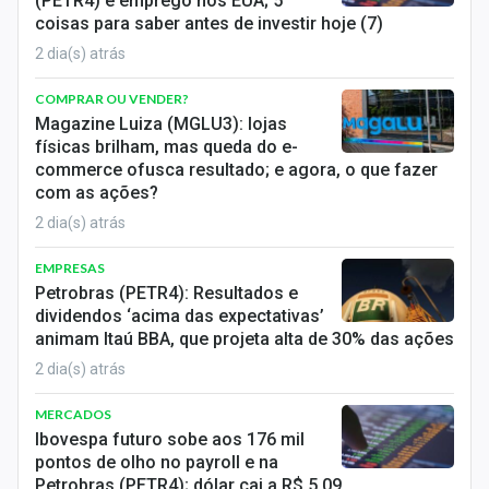
(PETR4) e emprego nos EUA; 5
coisas para saber antes de investir hoje (7)
2 dia(s) atrás
COMPRAR OU VENDER?
Magazine Luiza (MGLU3): lojas
físicas brilham, mas queda do e-
commerce ofusca resultado; e agora, o que fazer
com as ações?
2 dia(s) atrás
EMPRESAS
Petrobras (PETR4): Resultados e
dividendos ‘acima das expectativas’
animam Itaú BBA, que projeta alta de 30% das ações
2 dia(s) atrás
MERCADOS
Ibovespa futuro sobe aos 176 mil
pontos de olho no payroll e na
Petrobras (PETR4); dólar cai a R$ 5,09