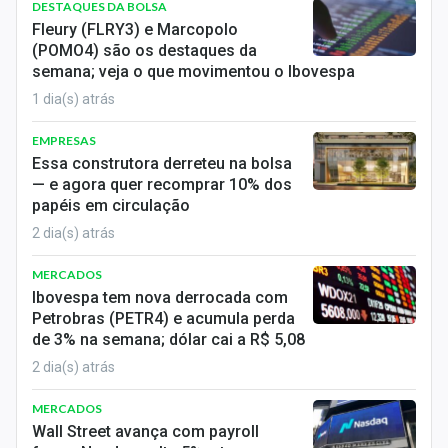
DESTAQUES DA BOLSA
Sobre
Fleury (FLRY3) e Marcopolo
(POMO4) são os destaques da
Expediente
semana; veja o que movimentou o Ibovespa
1 dia(s) atrás
Contato
EMPRESAS
Essa construtora derreteu na bolsa
— e agora quer recomprar 10% dos
papéis em circulação
2 dia(s) atrás
MERCADOS
Ibovespa tem nova derrocada com
Petrobras (PETR4) e acumula perda
de 3% na semana; dólar cai a R$ 5,08
2 dia(s) atrás
MERCADOS
Wall Street avança com payroll