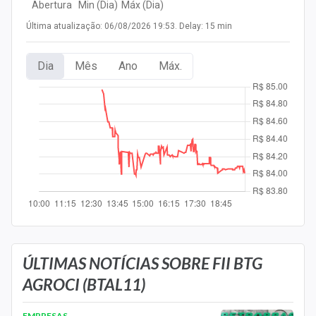
Abertura
Min (Dia)
Máx (Dia)
Newsletters
Última atualização: 06/08/2026 19:53. Delay: 15 min
Cotações
Dia
Mês
Ano
Máx.
Comprar ou vender?
Carteiras Recomendadas
Central de Dividendos
Central de Fundos Imobiliários
Central dos IPOs
Renda Fixa
Finanças Pessoais
ÚLTIMAS NOTÍCIAS SOBRE FII BTG
AGROCI (BTAL11)
Mercados
EMPRESAS