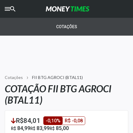
CRYPTO
TIMES
COTAÇÕES
AGRO
TIMES
Ibovespa
Giro do Mercado
Cotações
FII BTG AGROCI (BTAL11)
Newsletters
COTAÇÃO FII BTG AGROCI
Money Trader
(BTAL11)
Anuncie
R$84,01
-0,10%
R$ -0,08
Últimas Notícias
84,99
83,99
85,00
R$
R$
R$