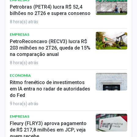
Economia
Petrobras (PETR4) lucra R$ 52,4
bilhões no 2T26 e supera consenso
Empresas
8 hora(s) atrás
Brasil
EMPRESAS
PetroReconcavo (RECV3) lucra R$
Política
203 milhões no 2T26, queda de 15%
na comparação anual
Colunas
8 hora(s) atrás
Especiais
ECONOMIA
Ritmo frenético de investimentos
Internacional
em IA entra no radar de autoridades
do Fed
Marketing
9 hora(s) atrás
Tecnologia
EMPRESAS
Fleury (FLRY3) aprova pagamento
Conteúdo de Marca
de R$ 217,8 milhões em JCP; veja
quem recebe