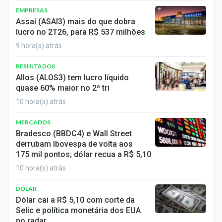
EMPRESAS
Assaí (ASAI3) mais do que dobra
lucro no 2T26, para R$ 537 milhões
9 hora(s) atrás
RESULTADOS
Allos (ALOS3) tem lucro líquido
quase 60% maior no 2º tri
10 hora(s) atrás
MERCADOS
Bradesco (BBDC4) e Wall Street
derrubam Ibovespa de volta aos
175 mil pontos; dólar recua a R$ 5,10
10 hora(s) atrás
DÓLAR
Dólar cai a R$ 5,10 com corte da
Selic e política monetária dos EUA
no radar