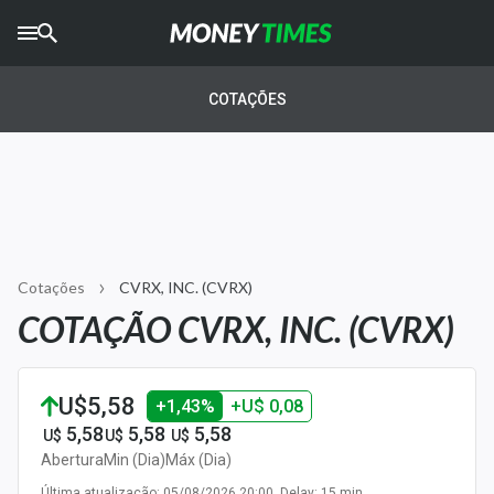
CRYPTO
TIMES
COTAÇÕES
AGRO
TIMES
Ibovespa
Giro do Mercado
Cotações
CVRX, INC. (CVRX)
Newsletters
COTAÇÃO CVRX, INC. (CVRX)
Money Trader
Anuncie
U$5,58
+1,43%
+U$ 0,08
5,58
5,58
5,58
U$
U$
U$
Últimas Notícias
Abertura
Min (Dia)
Máx (Dia)
Última atualização: 05/08/2026 20:00. Delay: 15 min