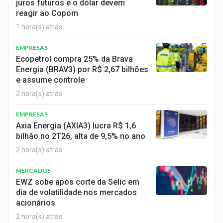
juros futuros e o dólar devem
Economia
reagir ao Copom
Empresas
1 hora(s) atrás
Brasil
EMPRESAS
Ecopetrol compra 25% da Brava
Política
Energia (BRAV3) por R$ 2,67 bilhões
e assume controle
Money Trader
2 hora(s) atrás
Colunas
EMPRESAS
Axia Energia (AXIA3) lucra R$ 1,6
Especiais
bilhão no 2T26, alta de 9,5% no ano
2 hora(s) atrás
Internacional
MERCADOS
Marketing
EWZ sobe após corte da Selic em
dia de volatilidade nos mercados
Tecnologia
acionários
2 hora(s) atrás