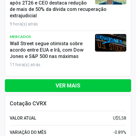
após 2T26 e CEO destaca redução
de mais de 50% da dívida com recuperação
extrajudicial
9 hora(s) atrás
MERCADOS
Wall Street segue otimista sobre
acordo entre EUA e Irã, com Dow
Jones e S&P 500 nas máximas
11 hora(s) atrás
VER MAIS
Cotação CVRX
VALOR ATUAL
U$5,58
VARIAÇÃO DO MÊS
-0.89%