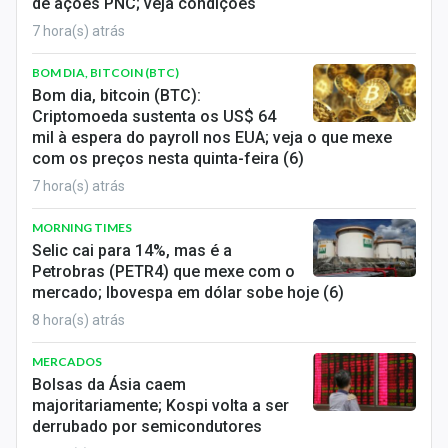
de ações PNC; veja condições
7 hora(s) atrás
BOM DIA, BITCOIN (BTC)
Bom dia, bitcoin (BTC):
Criptomoeda sustenta os US$ 64
mil à espera do payroll nos EUA; veja o que mexe
com os preços nesta quinta-feira (6)
7 hora(s) atrás
MORNING TIMES
Selic cai para 14%, mas é a
Petrobras (PETR4) que mexe com o
mercado; Ibovespa em dólar sobe hoje (6)
8 hora(s) atrás
MERCADOS
Bolsas da Ásia caem
majoritariamente; Kospi volta a ser
derrubado por semicondutores