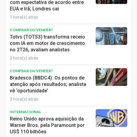
Economia
com expectativa de acordo entre
EUA e Irã; Londres cai
Empresas
1 hora(s) atrás
Brasil
COMPRAR OU VENDER?
Totvs (TOTS3) transforma receio
Política
com IA em motor de crescimento
no 2T26, avaliam analistas
Colunas
3 hora(s) atrás
Especiais
COMPRAR OU VENDER?
Bradesco (BBDC4): Os pontos de
Internacional
atenção após resultados; analista
vê ‘oportunidade’
Marketing
3 hora(s) atrás
Tecnologia
INTERNACIONAL
Reino Unido aprova aquisição da
Warner Bros. pela Paramount por
Conteúdo de Marca
US$ 110 bilhões