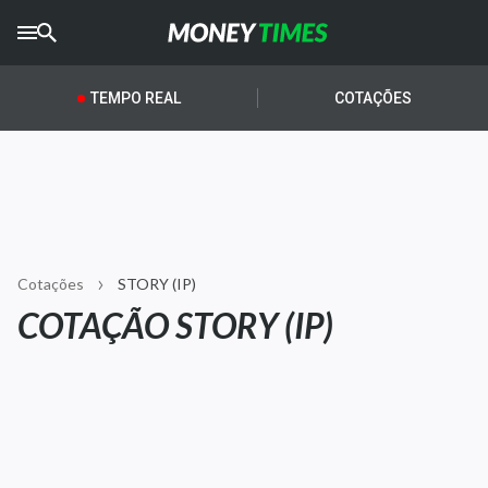
CRYPTO
TIMES
TEMPO REAL
COTAÇÕES
AGRO
TIMES
Ibovespa
Giro do Mercado
Cotações
STORY (IP)
Newsletters
COTAÇÃO STORY (IP)
Money Trader
Anuncie
Últimas Notícias