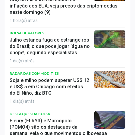
Economia
inflação dos EUA; veja preços das criptomoedas
neste domingo (9)
Empresas
1 hora(s) atrás
Brasil
BOLSA DE VALORES
Julho estanca fuga de estrangeiros
Política
do Brasil; o que pode jogar ‘água no
chope’, segundo especialistas
Colunas
1 dia(s) atrás
Especiais
RADAR DAS COMMODITIES
Soja e milho podem superar US$ 12
Internacional
e US$ 5 em Chicago com efeitos
do El Niño, diz BTG
Marketing
1 dia(s) atrás
Tecnologia
DESTAQUES DA BOLSA
Fleury (FLRY3) e Marcopolo
Conteúdo de Marca
(POMO4) são os destaques da
semana; veja o que movimentou o Ibovespa