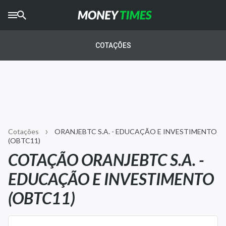
CRYPTO
TIMES
COTAÇÕES
AGRO
TIMES
Ibovespa
Giro do Mercado
Cotações
ORANJEBTC S.A. - EDUCAÇÃO E INVESTIMENTO
Newsletters
(OBTC11)
COTAÇÃO ORANJEBTC S.A. -
Money Trader
EDUCAÇÃO E INVESTIMENTO
Anuncie
(OBTC11)
Últimas Notícias