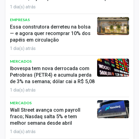
Sobre
1 dia(s) atrás
Expediente
EMPRESAS
Essa construtora derreteu na bolsa
Contato
— e agora quer recomprar 10% dos
papéis em circulação
1 dia(s) atrás
MERCADOS
Ibovespa tem nova derrocada com
Petrobras (PETR4) e acumula perda
de 3% na semana; dólar cai a R$ 5,08
1 dia(s) atrás
MERCADOS
Wall Street avança com payroll
fraco; Nasdaq salta 5% e tem
melhor semana desde abril
1 dia(s) atrás