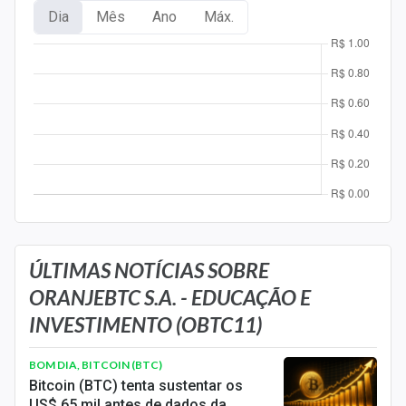
Newsletters
Dia
Mês
Ano
Máx.
Cotações
Comprar ou vender?
Carteiras Recomendadas
Central de Dividendos
Central de Fundos Imobiliários
Central dos IPOs
ÚLTIMAS NOTÍCIAS SOBRE
Renda Fixa
ORANJEBTC S.A. - EDUCAÇÃO E
INVESTIMENTO (OBTC11)
Finanças Pessoais
BOM DIA, BITCOIN (BTC)
Mercados
Bitcoin (BTC) tenta sustentar os
US$ 65 mil antes de dados da