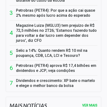
distante do custo da escola
Petrobras (PETR4): Por que a ação cai quase
2% mesmo após lucro acima do esperado
Magazine Luiza (MGLU3) tem prejuízo de R$
72,5 milhões no 2T26; 'Estamos fazendo tudo
para voltar a dar lucro sem depender dos
juros', diz CFO
Selic a 14%: Quanto rendem R$ 10 mil na
poupança, CDB, LCA, LCI e Tesouro?
Petrobras (PETR4) aprova R$ 17,4 bilhões em
dividendos e JCP; veja condições
Dividendos e crescimento: XP bate o martelo
e elege o melhor banco da bolsa
MAIS NOTÍCIAS
VER MAIS