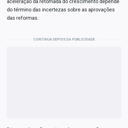
aceleração da retomada do crescimento depende
Economia
do término das incertezas sobre as aprovações
Empresas
das reformas.
Brasil
Política
CONTINUA DEPOIS DA PUBLICIDADE
Colunas
Especiais
Internacional
Marketing
Tecnologia
Conteúdo de Marca