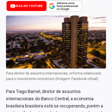
Newsletters
SIGA NO YOUTUBE
Cotações
Comprar ou vender?
Carteiras Recomendadas
Central de Dividendos
Central de Fundos Imobiliários
Central dos IPOs
Para diretor de assuntos internacionais, reforma colaboraria
para o crescimento econômico (Imagem: Facebook oficial)
Renda Fixa
Para Tiago Barriel, diretor de assuntos
Finanças Pessoais
internacionais do Banco Central, a economia
Mercados
brasileira brasileira está se recuperando, porém a