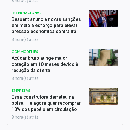
8 hora(s) atrás
INTERNACIONAL
Bessent anuncia novas sanções
em meio a esforço para elevar
pressão econômica contra Irã
8 hora(s) atrás
COMMODITIES
Açúcar bruto atinge maior
cotação em 10 meses devido à
redução da oferta
8 hora(s) atrás
EMPRESAS
Essa construtora derreteu na
bolsa — e agora quer recomprar
10% dos papéis em circulação
8 hora(s) atrás