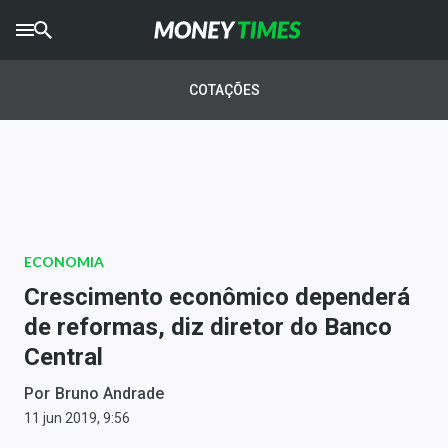
CRYPTO
TIMES
COTAÇÕES
AGRO
TIMES
Ibovespa
Giro do Mercado
ECONOMIA
Newsletters
Crescimento econômico dependerá
Money Trader
de reformas, diz diretor do Banco
Central
Anuncie
Por
Bruno Andrade
Últimas Notícias
11 jun 2019, 9:56