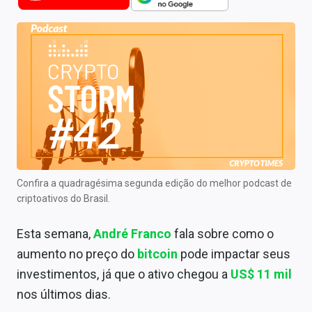
Newsletters
Cotações
Comprar ou vender?
Carteiras Recomendadas
Central de Dividendos
Central de Fundos Imobiliários
Confira a quadragésima segunda edição do melhor podcast de
Central dos IPOs
criptoativos do Brasil.
Renda Fixa
Esta semana,
André Franco
fala sobre como o
aumento no preço do
bitcoin
pode impactar seus
Finanças Pessoais
investimentos, já que o ativo chegou a
US$ 11 mil
Mercados
nos últimos dias.