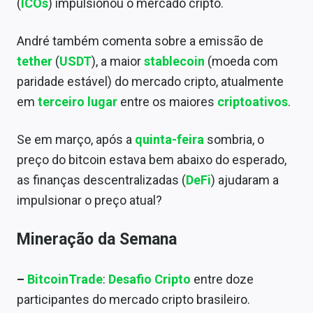
(
ICOs
) impulsionou o mercado cripto.
Sobre
André também comenta sobre a emissão de
Expediente
tether
(
USDT
), a maior
stablecoin
(moeda com
Contato
paridade estável) do mercado cripto, atualmente
em
terceiro lugar
entre os maiores
criptoativos
.
Se em março, após a
quinta-feira
sombria, o
preço do bitcoin estava bem abaixo do esperado,
as finanças descentralizadas (
DeFi
) ajudaram a
impulsionar o preço atual?
Mineração da Semana
–
BitcoinTrade
:
Desafio Cripto
entre doze
participantes do mercado cripto brasileiro.