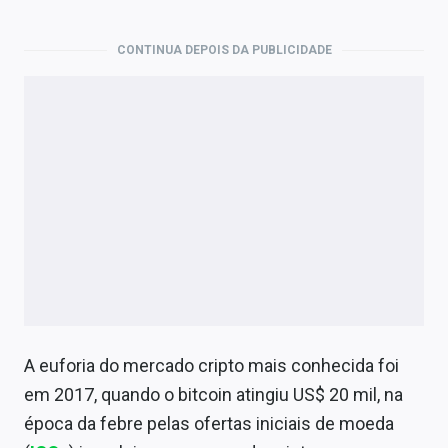
Economia
Empresas
CONTINUA DEPOIS DA PUBLICIDADE
Brasil
Política
Colunas
Especiais
Internacional
Marketing
Tecnologia
A euforia do mercado cripto mais conhecida foi
em 2017, quando o bitcoin atingiu US$ 20 mil, na
Conteúdo de Marca
época da febre pelas ofertas iniciais de moeda