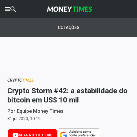
CRYPTO
TIMES
COTAÇÕES
AGRO
TIMES
Ibovespa
Giro do Mercado
CRYPTO
TIMES
Newsletters
Crypto Storm #42: a estabilidade do
Money Trader
bitcoin em US$ 10 mil
Anuncie
Por
Equipe Money Times
31 jul 2020, 10:19
Últimas Notícias
SIGA NO YOUTUBE