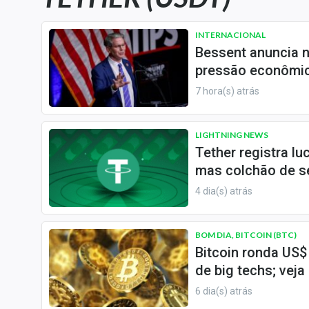
Carteiras Recomendadas
Central de Dividendos
INTERNACIONAL
Bessent anuncia 
Central de Fundos
pressão econômic
Imobiliários
7 hora(s) atrás
Central dos IPOs
Renda Fixa
LIGHTNING NEWS
Finanças Pessoais
Tether registra lu
Mercados
mas colchão de se
Economia
4 dia(s) atrás
Empresas
Brasil
BOM DIA, BITCOIN (BTC)
Política
Bitcoin ronda US$
de big techs; vej
Colunas
6 dia(s) atrás
Especiais