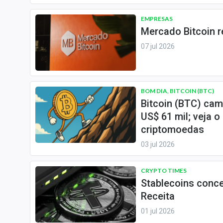
Internacional
EMPRESAS
Marketing
Mercado Bitcoin r
Tecnologia
07 jul 2026
Conteúdo de Marca
Sobre
BOM DIA, BITCOIN (BTC)
Expediente
Bitcoin (BTC) cam
Contato
US$ 61 mil; veja 
criptomoedas
03 jul 2026
CRYPTO TIMES
Stablecoins conce
Receita
01 jul 2026