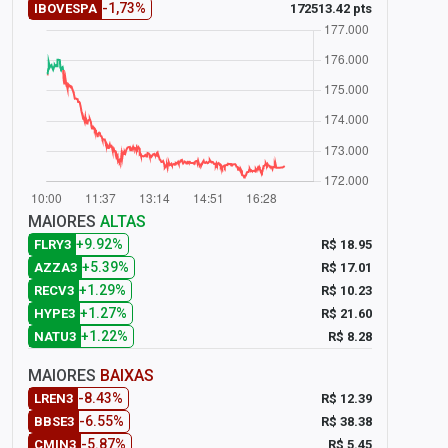
-1,73%
172513.42 pts
IBOVESPA
MAIORES
ALTAS
+9.92%
R$ 18.95
FLRY3
+5.39%
R$ 17.01
AZZA3
+1.29%
R$ 10.23
RECV3
+1.27%
R$ 21.60
HYPE3
+1.22%
R$ 8.28
NATU3
MAIORES
BAIXAS
-8.43%
R$ 12.39
LREN3
-6.55%
R$ 38.38
BBSE3
-5.87%
R$ 5.45
CMIN3