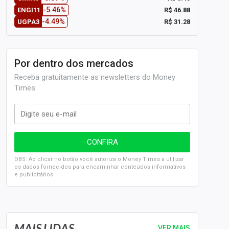
-5.46%
R$ 46.88
ENGI11
-4.49%
R$ 31.28
UGPA3
Por dentro dos mercados
Receba gratuitamente as newsletters do Money
Times
OBS: Ao clicar no botão você autoriza o Money Times a utilizar
os dados fornecidos para encaminhar conteúdos informativos
e publicitários.
SELIC em 14%: A repercussão da decisão sobre os JUROS
MAIS LIDAS
VER MAIS