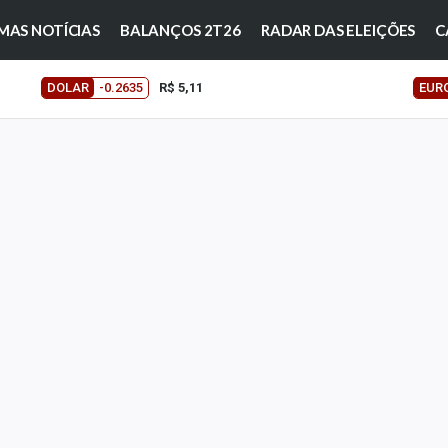
MAS NOTÍCIAS
BALANÇOS 2T26
RADAR DAS ELEIÇÕES
C
DOLAR
-0.2635
R$ 5,11
EUR