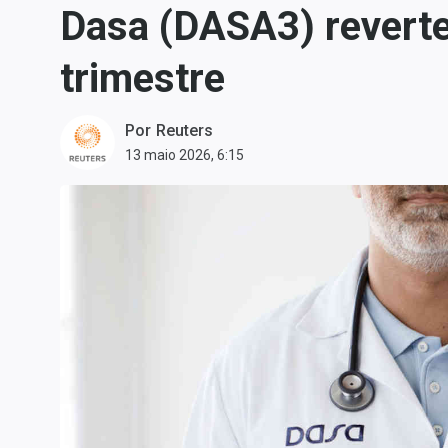
Dasa (DASA3) reverte 
Carteiras Recomendadas
Central de Dividendos
trimestre
Central de Fundos
Imobiliários
Por
Reuters
Central dos IPOs
13 maio 2026, 6:15
Renda Fixa
Finanças Pessoais
Mercados
Economia
Empresas
Brasil
Política
Colunas
Especiais