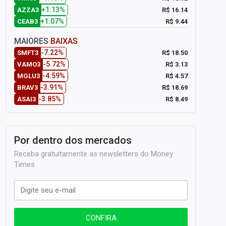
+1.13%
R$ 16.14
AZZA3
+1.07%
R$ 9.44
CEAB3
MAIORES
BAIXAS
-7.22%
R$ 18.50
SMFT3
-5.72%
R$ 3.13
VAMO3
-4.59%
R$ 4.57
MGLU3
-3.91%
R$ 18.69
BRAV3
-3.85%
R$ 8.49
ASAI3
Por dentro dos mercados
Receba gratuitamente as newsletters do Money
Times