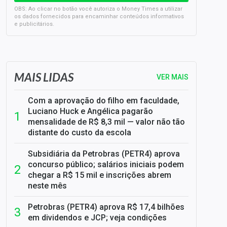
OBS: Ao clicar no botão você autoriza o Money Times a utilizar
os dados fornecidos para encaminhar conteúdos informativos
e publicitários.
SELIC em 14%: A repercussão da decisão sobre os JUROS
MAIS LIDAS
VER MAIS
Com a aprovação do filho em faculdade,
Luciano Huck e Angélica pagarão
mensalidade de R$ 8,3 mil — valor não tão
distante do custo da escola
Subsidiária da Petrobras (PETR4) aprova
concurso público; salários iniciais podem
chegar a R$ 15 mil e inscrições abrem
neste mês
Petrobras (PETR4) aprova R$ 17,4 bilhões
em dividendos e JCP; veja condições