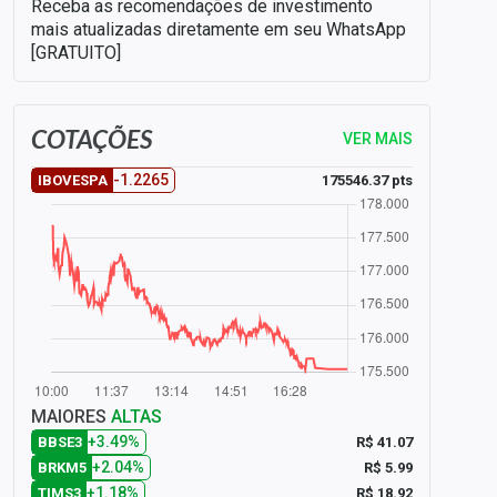
Receba as recomendações de investimento
mais atualizadas diretamente em seu WhatsApp
[GRATUITO]
COTAÇÕES
VER MAIS
-1.2265
175546.37 pts
IBOVESPA
MAIORES
ALTAS
+3.49%
R$ 41.07
BBSE3
+2.04%
R$ 5.99
BRKM5
+1.18%
R$ 18.92
TIMS3