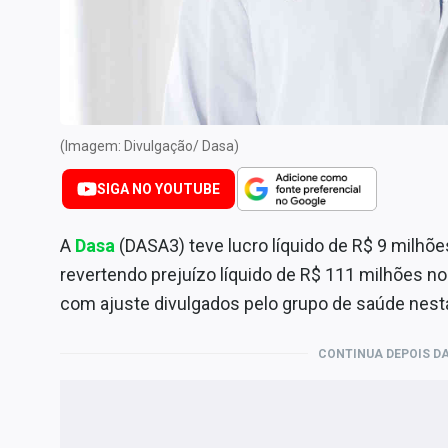
Internacional
Marketing
Tecnologia
Conteúdo de Marca
(Imagem: Divulgação/ Dasa)
Sobre
Expediente
SIGA NO YOUTUBE
Contato
A
Dasa
(DASA3) teve lucro líquido de R$ 9 milhõ
revertendo prejuízo líquido de R$ 111 milhões 
com ajuste divulgados pelo grupo de saúde nesta 
CONTINUA DEPOIS DA