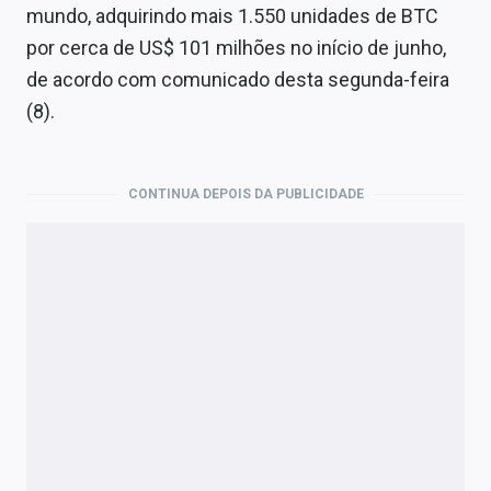
Economia
mundo, adquirindo mais 1.550 unidades de BTC
por cerca de US$ 101 milhões no início de junho,
Empresas
de acordo com comunicado desta segunda-feira
Brasil
(8).
Política
CONTINUA DEPOIS DA PUBLICIDADE
Colunas
Especiais
Internacional
Marketing
Tecnologia
Conteúdo de Marca