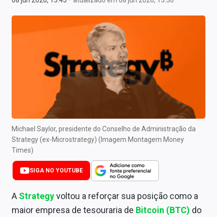
08 jun 2026, 15:45
atualizado em 08 jun 2026, 15:50
Newsletters
Cotações
Comprar ou vender?
Carteiras Recomendadas
Central de Dividendos
Central de Fundos Imobiliários
Michael Saylor, presidente do Conselho de Administração da
Central dos IPOs
Strategy (ex-Microstrategy) (Imagem Montagem Money
Times)
Renda Fixa
SIGA NO YOUTUBE
Finanças Pessoais
A
Strategy
voltou a reforçar sua posição como a
Mercados
maior empresa de tesouraria de
Bitcoin (BTC)
do