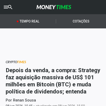
CRYPTO
TIMES
TEMPO REAL
COTAÇÕES
AGRO
TIMES
Ibovespa
Giro do Mercado
CRYPTO
TIMES
Newsletters
Depois da venda, a compra: Strategy
Money Trader
faz aquisição massiva de US$ 101
milhões em Bitcoin (BTC) e muda
Anuncie
política de dividendos; entenda
Últimas Notícias
Por
Renan Sousa
-