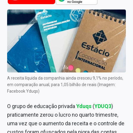
Newsletters
Cotações
Comprar ou vender?
Carteiras Recomendadas
Central de Dividendos
Central de Fundos Imobiliários
A receita líquida da companhia ainda cresceu 9,1% no período,
Central dos IPOs
em comparação anual, para 1,05 bilhão de reais (Imagem:
Facebook Yduqs)
Renda Fixa
O grupo de educação privada
Yduqs
(
YDUQ3
)
Finanças Pessoais
praticamente zerou o lucro no quarto trimestre,
Mercados
uma vez que o aumento da receita e o controle de
custos foram ofuscados pela piora das contas