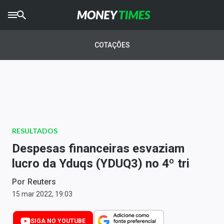
CRYPTO
TIMES
COTAÇÕES
AGRO
TIMES
Ibovespa
Giro do Mercado
RESULTADOS
Newsletters
Despesas financeiras esvaziam
Money Trader
lucro da Yduqs (YDUQ3) no 4º tri
Anuncie
Por
Reuters
15 mar 2022, 19:03
Últimas Notícias
SIGA NO YOUTUBE