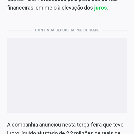
Economia
financeiras, em meio à elevação dos
juros
.
Empresas
Brasil
CONTINUA DEPOIS DA PUBLICIDADE
Política
Colunas
Especiais
Internacional
Marketing
Tecnologia
A companhia anunciou nesta terça-feira que teve
Conteúdo de Marca
lucro líquido ajustado de 2,2 milhões de reais de