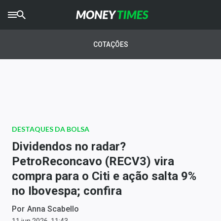
CRYPTO
TIMES
COTAÇÕES
AGRO
TIMES
Ibovespa
Giro do Mercado
DESTAQUES DA BOLSA
Newsletters
Dividendos no radar?
Money Trader
PetroReconcavo (RECV3) vira
compra para o Citi e ação salta 9%
Anuncie
no Ibovespa; confira
Últimas Notícias
Por
Anna Scabello