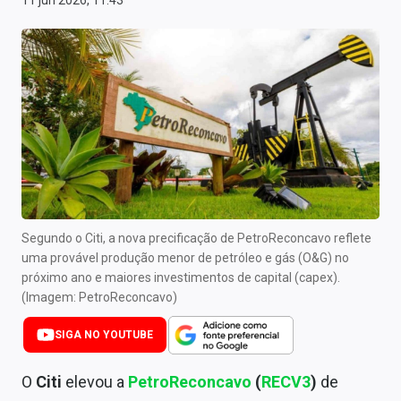
11 jun 2026, 11:43
Newsletters
Cotações
Comprar ou vender?
Carteiras Recomendadas
Central de Dividendos
Central de Fundos Imobiliários
Segundo o Citi, a nova precificação de PetroReconcavo reflete
Central dos IPOs
uma provável produção menor de petróleo e gás (O&G) no
próximo ano e maiores investimentos de capital (capex).
Renda Fixa
(Imagem: PetroReconcavo)
Finanças Pessoais
SIGA NO YOUTUBE
Mercados
O
Citi
elevou a
PetroReconcavo
(
RECV3
)
de