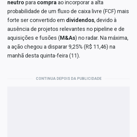
Economia
neutro
para
compra
ao incorporar a alta
probabilidade de um fluxo de caixa livre (FCF) mais
Empresas
forte ser convertido em
dividendos
, devido à
ausência de projetos relevantes no pipeline e de
Brasil
aquisições e fusões (
M&As
) no radar. Na máxima,
Política
a ação chegou a disparar 9,25% (R$ 11,46) na
manhã desta quinta-feira (11).
Colunas
Especiais
CONTINUA DEPOIS DA PUBLICIDADE
Internacional
Marketing
Tecnologia
Conteúdo de Marca