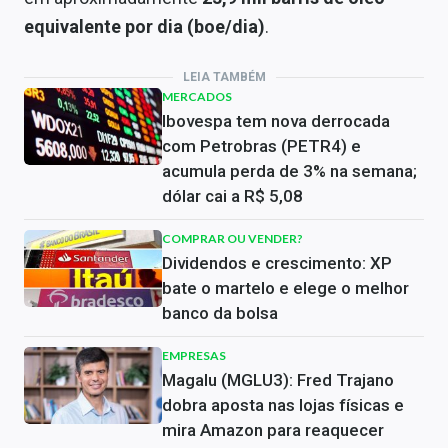
equivalente por dia (boe/dia)
.
LEIA TAMBÉM
MERCADOS
Ibovespa tem nova derrocada
com Petrobras (PETR4) e
acumula perda de 3% na semana;
dólar cai a R$ 5,08
COMPRAR OU VENDER?
Dividendos e crescimento: XP
bate o martelo e elege o melhor
banco da bolsa
EMPRESAS
Magalu (MGLU3): Fred Trajano
dobra aposta nas lojas físicas e
mira Amazon para reaquecer