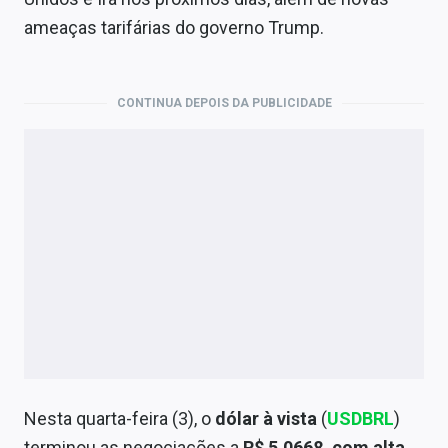
Economia
ameaças tarifárias do governo Trump.
Empresas
Brasil
CONTINUA DEPOIS DA PUBLICIDADE
Política
Colunas
Especiais
Internacional
Marketing
Tecnologia
Nesta quarta-feira (3), o
dólar à vista
(
USDBRL
)
Conteúdo de Marca
terminou as negociações a
R$ 5,0668, com alta