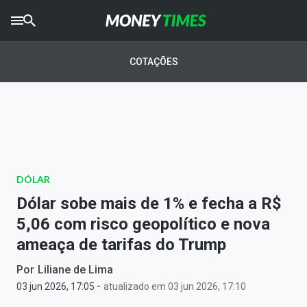
CRYPTO
TIMES
COTAÇÕES
AGRO
TIMES
Ibovespa
Giro do Mercado
DÓLAR
Newsletters
Dólar sobe mais de 1% e fecha a R$
Money Trader
5,06 com risco geopolítico e nova
ameaça de tarifas do Trump
Anuncie
Por
Liliane de Lima
-
Últimas Notícias
03 jun 2026, 17:05
atualizado em 03 jun 2026, 17:10