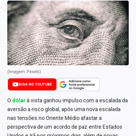
Newsletters
Cotações
Comprar ou vender?
Carteiras Recomendadas
Central de Dividendos
Central de Fundos Imobiliários
(Imagem: Pexels)
Central dos IPOs
SIGA NO YOUTUBE
Renda Fixa
O
dólar
à vista ganhou impulso com a escalada da
aversão a risco global, após uma nova escalada
Finanças Pessoais
nas tensões no Oriente Médio afastar a
Mercados
perspectiva de um acordo de paz entre Estados
Unidos e Irã nos próximos dias, além de novas