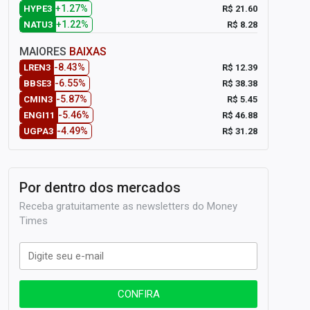
+1.27%
R$ 21.60
HYPE3
+1.22%
R$ 8.28
NATU3
MAIORES
BAIXAS
-8.43%
R$ 12.39
LREN3
-6.55%
R$ 38.38
BBSE3
-5.87%
R$ 5.45
CMIN3
-5.46%
R$ 46.88
ENGI11
-4.49%
R$ 31.28
UGPA3
Por dentro dos mercados
Receba gratuitamente as newsletters do Money
Times