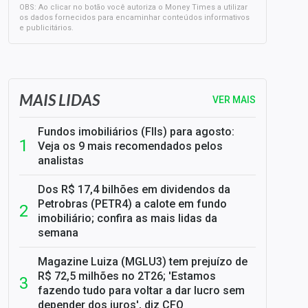
OBS: Ao clicar no botão você autoriza o Money Times a utilizar
os dados fornecidos para encaminhar conteúdos informativos
e publicitários.
SELIC em 14%: A repercussão da decisão sobre os JUROS
MAIS LIDAS
VER MAIS
Fundos imobiliários (FIIs) para agosto:
Veja os 9 mais recomendados pelos
analistas
Dos R$ 17,4 bilhões em dividendos da
Petrobras (PETR4) a calote em fundo
imobiliário; confira as mais lidas da
semana
Magazine Luiza (MGLU3) tem prejuízo de
R$ 72,5 milhões no 2T26; 'Estamos
fazendo tudo para voltar a dar lucro sem
depender dos juros', diz CFO