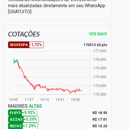
mais atualizadas diretamente em seu WhatsApp
[GRATUITO]
COTAÇÕES
VER MAIS
-1,73%
172513.42 pts
IBOVESPA
MAIORES
ALTAS
+9.92%
R$ 18.95
FLRY3
+5.39%
R$ 17.01
AZZA3
+1.29%
R$ 10.23
RECV3