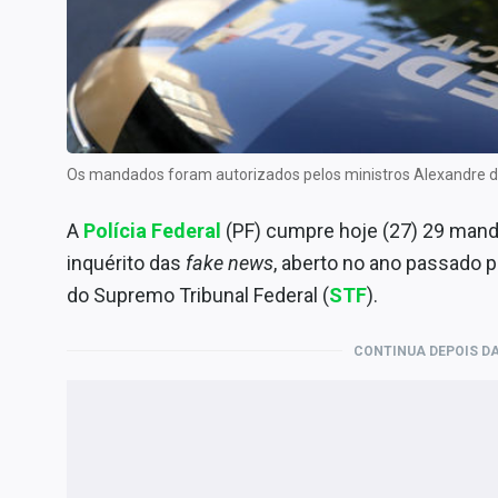
Internacional
Marketing
Tecnologia
Conteúdo de Marca
Sobre
Os mandados foram autorizados pelos ministros Alexandre de
Expediente
A
Polícia Federal
(PF) cumpre hoje (27) 29 man
Contato
inquérito das
fake news
, aberto no ano passado p
do Supremo Tribunal Federal (
STF
).
CONTINUA DEPOIS DA