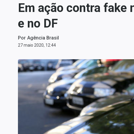
Em ação contra fake
Carteiras Recomendadas
Central de Dividendos
e no DF
Central de Fundos
Imobiliários
Por
Agência Brasil
Central dos IPOs
27 maio 2020, 12:44
Renda Fixa
Finanças Pessoais
Mercados
Economia
Empresas
Brasil
Política
Colunas
Especiais