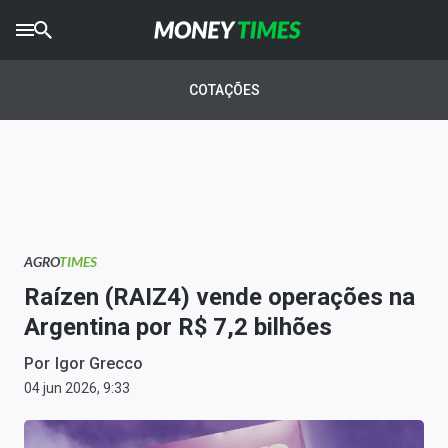
CRYPTO
TIMES
COTAÇÕES
AGRO
TIMES
Ibovespa
Giro do Mercado
AGRO
TIMES
Newsletters
Raízen (RAIZ4) vende operações na
Money Trader
Argentina por R$ 7,2 bilhões
Anuncie
Por
Igor Grecco
04 jun 2026, 9:33
Últimas Notícias