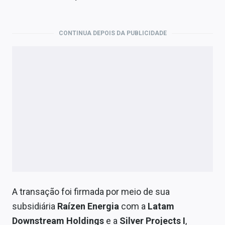
Economia
Empresas
CONTINUA DEPOIS DA PUBLICIDADE
Brasil
Política
Colunas
Especiais
Internacional
Marketing
Tecnologia
A transação foi firmada por meio de sua
subsidiária
Raízen Energia
com a
Latam
Conteúdo de Marca
Downstream Holdings
e a
Silver Projects I
,