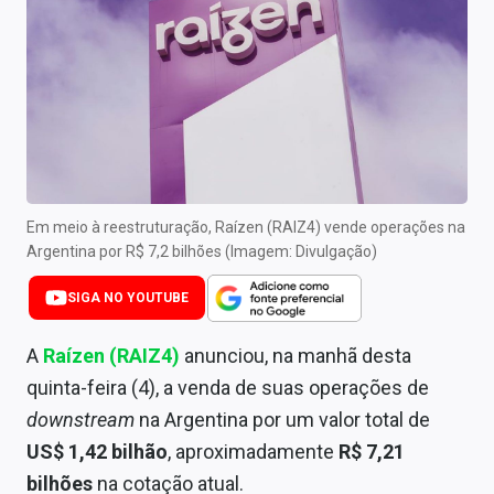
Newsletters
Cotações
Comprar ou vender?
Carteiras Recomendadas
Central de Dividendos
Em meio à reestruturação, Raízen (RAIZ4) vende operações na
Argentina por R$ 7,2 bilhões (Imagem: Divulgação)
Central de Fundos Imobiliários
SIGA NO YOUTUBE
Central dos IPOs
A
Raízen (RAIZ4)
anunciou, na manhã desta
Renda Fixa
quinta-feira (4), a venda de suas operações de
Finanças Pessoais
downstream
na Argentina por um valor total de
US$ 1,42 bilhão
, aproximadamente
R$ 7,21
Mercados
bilhões
na cotação atual.