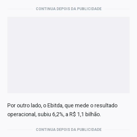
Economia
CONTINUA DEPOIS DA PUBLICIDADE
Empresas
Brasil
Política
Colunas
Especiais
Internacional
Marketing
Por outro lado, o Ebitda, que mede o resultado
Tecnologia
operacional, subiu 6,2%, a R$ 1,1 bilhão.
Conteúdo de Marca
CONTINUA DEPOIS DA PUBLICIDADE