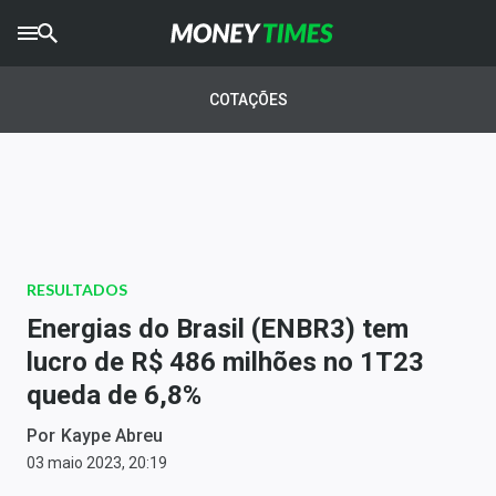
CRYPTO
TIMES
COTAÇÕES
AGRO
TIMES
Ibovespa
Giro do Mercado
RESULTADOS
Newsletters
Energias do Brasil (ENBR3) tem
Money Trader
lucro de R$ 486 milhões no 1T23
queda de 6,8%
Anuncie
Por
Kaype Abreu
Últimas Notícias
03 maio 2023, 20:19