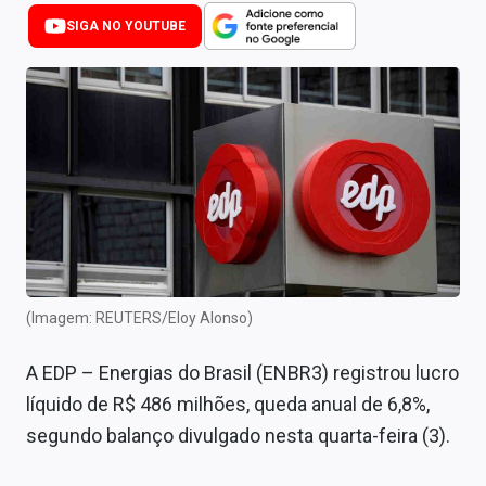
Newsletters
SIGA NO YOUTUBE
Cotações
Comprar ou vender?
Carteiras Recomendadas
Central de Dividendos
Central de Fundos Imobiliários
Central dos IPOs
(Imagem: REUTERS/Eloy Alonso)
Renda Fixa
A EDP – Energias do Brasil (ENBR3) registrou lucro
Finanças Pessoais
líquido de R$ 486 milhões, queda anual de 6,8%,
segundo balanço divulgado nesta quarta-feira (3).
Mercados