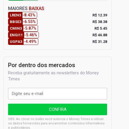
MAIORES
BAIXAS
-8.43%
R$ 12.39
LREN3
-6.55%
R$ 38.38
BBSE3
-5.87%
R$ 5.45
CMIN3
-5.46%
R$ 46.88
ENGI11
-4.49%
R$ 31.28
UGPA3
Por dentro dos mercados
Receba gratuitamente as newsletters do Money
Times
OBS: Ao clicar no botão você autoriza o Money Times a utilizar
os dados fornecidos para encaminhar conteúdos informativos
e publicitários.