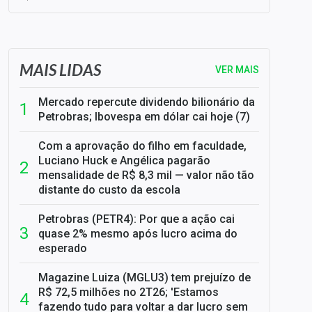
SELIC em 14%: A repercussão da decisão sobre os JUROS
MAIS LIDAS
VER MAIS
Mercado repercute dividendo bilionário da
Petrobras; Ibovespa em dólar cai hoje (7)
Com a aprovação do filho em faculdade,
Luciano Huck e Angélica pagarão
mensalidade de R$ 8,3 mil — valor não tão
distante do custo da escola
Petrobras (PETR4): Por que a ação cai
quase 2% mesmo após lucro acima do
esperado
Magazine Luiza (MGLU3) tem prejuízo de
R$ 72,5 milhões no 2T26; 'Estamos
fazendo tudo para voltar a dar lucro sem