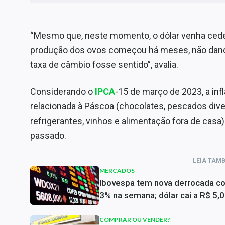
“Mesmo que, neste momento, o dólar venha cede
produção dos ovos começou há meses, não dando
taxa de câmbio fosse sentido”, avalia.
Considerando o
IPCA
-15 de março de 2023, a inf
relacionada à Páscoa (chocolates, pescados divers
refrigerantes, vinhos e alimentação fora de casa
passado.
LEIA TAM
MERCADOS
Ibovespa tem nova derrocada c
3% na semana; dólar cai a R$ 5,
COMPRAR OU VENDER?