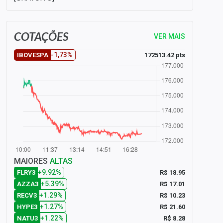
COTAÇÕES
VER MAIS
-1,73%
172513.42 pts
IBOVESPA
MAIORES
ALTAS
+9.92%
R$ 18.95
FLRY3
+5.39%
R$ 17.01
AZZA3
+1.29%
R$ 10.23
RECV3
+1.27%
R$ 21.60
HYPE3
+1.22%
R$ 8.28
NATU3