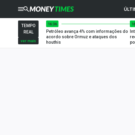
ÚLTI
16:36
1
CRYPTO
TIMES
TEMPO
Petróleo avança 4% com informações do
In
REAL
AGRO
TIMES
acordo sobre Ormuz e ataques dos
re
ver mais
houthis
po
Ibovespa
Giro do Mercado
Newsletters
Money Trader
Anuncie
Últimas Notícias
Newsletters
Cotações
Comprar ou vender?