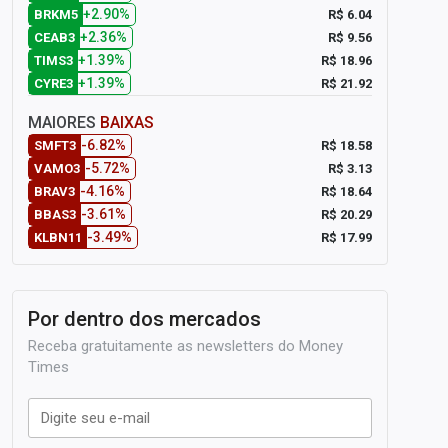
+2.90%
R$ 6.04
BRKM5
+2.36%
R$ 9.56
CEAB3
+1.39%
R$ 18.96
TIMS3
+1.39%
R$ 21.92
CYRE3
MAIORES
BAIXAS
-6.82%
R$ 18.58
SMFT3
-5.72%
R$ 3.13
VAMO3
-4.16%
R$ 18.64
BRAV3
-3.61%
R$ 20.29
BBAS3
-3.49%
R$ 17.99
KLBN11
Por dentro dos mercados
Receba gratuitamente as newsletters do Money
Times