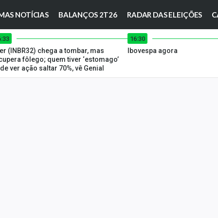
MAS NOTÍCIAS
BALANÇOS 2T26
RADAR DAS ELEIÇÕES
C
6:33
16:30
ter (INBR32) chega a tombar, mas
Ibovespa agora
cupera fôlego; quem tiver ‘estomago’
de ver ação saltar 70%, vê Genial