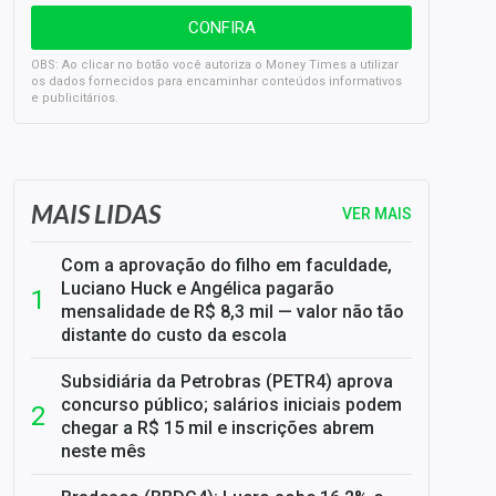
OBS: Ao clicar no botão você autoriza o Money Times a utilizar
os dados fornecidos para encaminhar conteúdos informativos
e publicitários.
SELIC em 14%: A repercussão da decisão sobre os JUROS
MAIS LIDAS
VER MAIS
Com a aprovação do filho em faculdade,
Luciano Huck e Angélica pagarão
mensalidade de R$ 8,3 mil — valor não tão
distante do custo da escola
Subsidiária da Petrobras (PETR4) aprova
concurso público; salários iniciais podem
chegar a R$ 15 mil e inscrições abrem
neste mês