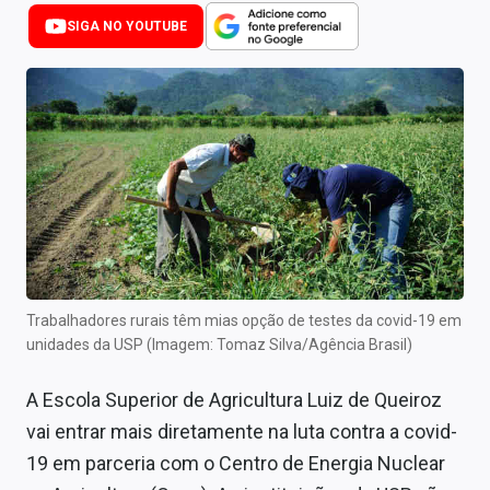
Newsletters
SIGA NO YOUTUBE
Cotações
Comprar ou vender?
Carteiras Recomendadas
Central de Dividendos
Central de Fundos Imobiliários
Central dos IPOs
Trabalhadores rurais têm mias opção de testes da covid-19 em
unidades da USP (Imagem: Tomaz Silva/Agência Brasil)
Renda Fixa
A Escola Superior de Agricultura Luiz de Queiroz
Finanças Pessoais
vai entrar mais diretamente na luta contra a covid-
Mercados
19 em parceria com o Centro de Energia Nuclear