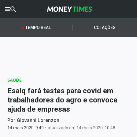
CRYPTO
TIMES
TEMPO REAL
COTAÇÕES
AGRO
TIMES
Ibovespa
Giro do Mercado
SAÚDE
Newsletters
Esalq fará testes para covid em
Money Trader
trabalhadores do agro e convoca
ajuda de empresas
Anuncie
Por
Giovanni Lorenzon
-
Últimas Notícias
14 maio 2020, 9:49
atualizado em 14 maio 2020, 10:48