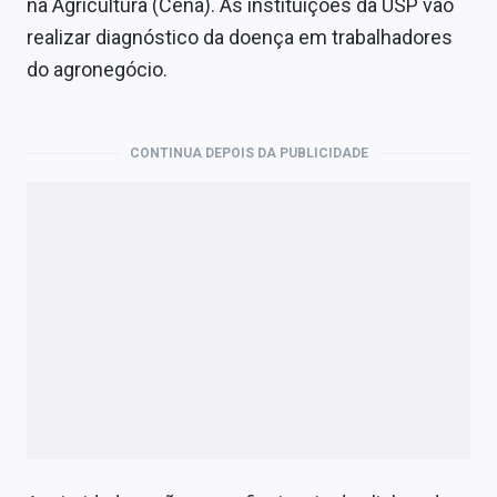
na Agricultura (Cena). As instituições da USP vão
Economia
realizar diagnóstico da doença em trabalhadores
Empresas
do agronegócio.
Brasil
Política
CONTINUA DEPOIS DA PUBLICIDADE
Colunas
Especiais
Internacional
Marketing
Tecnologia
Conteúdo de Marca