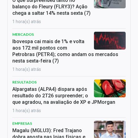
O que surpreendeu tanto no
balanço do Fleury (FLRY3)? Ação
chega a saltar 14% nesta sexta (7)
1 hora(s) atrás
MERCADOS
Ibovespa cai mais de 1% e volta
aos 172 mil pontos com
Petrobras (PETR4); como andam os mercados
nesta sexta-feira (7)
1 hora(s) atrás
RESULTADOS
Alpargatas (ALPA4) dispara após
resultado do 2T26 surpreender; o
que agradou, na avaliação de XP e JPMorgan
1 hora(s) atrás
EMPRESAS
Magalu (MGLU3): Fred Trajano
dobra aposta nas lojas físicas e