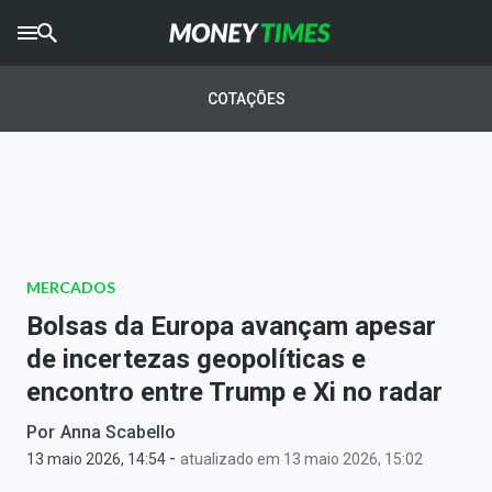
CRYPTO
TIMES
COTAÇÕES
AGRO
TIMES
Ibovespa
Giro do Mercado
MERCADOS
Newsletters
Bolsas da Europa avançam apesar
Money Trader
de incertezas geopolíticas e
encontro entre Trump e Xi no radar
Anuncie
Por
Anna Scabello
-
Últimas Notícias
13 maio 2026, 14:54
atualizado em 13 maio 2026, 15:02