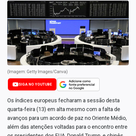
Newsletters
Cotações
Comprar ou vender?
Carteiras Recomendadas
Central de Dividendos
Central de Fundos Imobiliários
(Imagem: Getty Images/Canva)
Central dos IPOs
SIGA NO YOUTUBE
Renda Fixa
Os índices europeus fecharam a sessão desta
quarta-feira (13) em alta mesmo com a falta de
Finanças Pessoais
avanços para um acordo de paz no Oriente Médio,
Mercados
além das atenções voltadas para o encontro entre
os presidentes dos EUA, Donald Trump, e chinês,