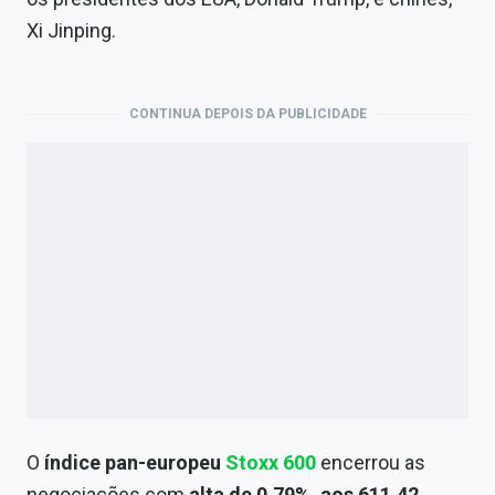
Economia
Xi Jinping.
Empresas
Brasil
CONTINUA DEPOIS DA PUBLICIDADE
Política
Colunas
Especiais
Internacional
Marketing
Tecnologia
O
índice pan-europeu
Stoxx 600
encerrou as
Conteúdo de Marca
negociações com
alta de 0,79%, aos 611,42