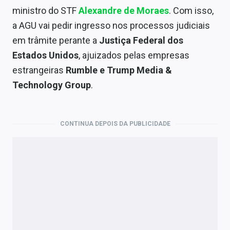
Economia
ministro do STF
Alexandre de Moraes
. Com isso,
a AGU vai pedir ingresso nos processos judiciais
Empresas
em trâmite perante a
Justiça Federal dos
Brasil
Estados Unidos
, ajuizados pelas empresas
estrangeiras
Rumble e Trump Media &
Política
Technology Group
.
Colunas
Especiais
CONTINUA DEPOIS DA PUBLICIDADE
Internacional
Marketing
Tecnologia
Conteúdo de Marca