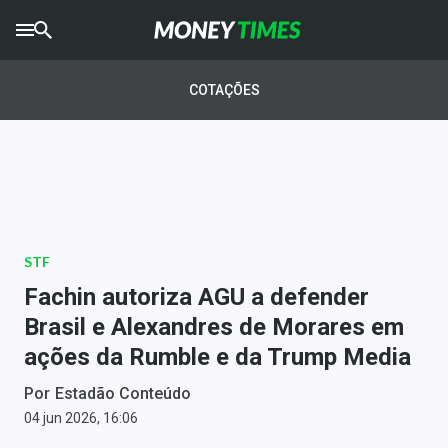
CRYPTO
TIMES
COTAÇÕES
AGRO
TIMES
Ibovespa
Giro do Mercado
STF
Newsletters
Fachin autoriza AGU a defender
Money Trader
Brasil e Alexandres de Morares em
ações da Rumble e da Trump Media
Anuncie
Por
Estadão Conteúdo
Últimas Notícias
04 jun 2026, 16:06