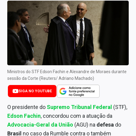
Newsletters
Cotações
Comprar ou vender?
Carteiras Recomendadas
Central de Dividendos
Central de Fundos Imobiliários
Ministros do STF Edson Fachin e Alexandre de Moraes durante
sessão da Corte (Reuters/ Adriano Machado)
Central dos IPOs
SIGA NO YOUTUBE
Renda Fixa
O presidente do
Supremo Tribunal Federal
(STF),
Finanças Pessoais
Edson Fachin
, concordou com a atuação da
Advocacia-Geral da União
(AGU) na
defesa
do
Mercados
Brasil
no caso da Rumble contra o também