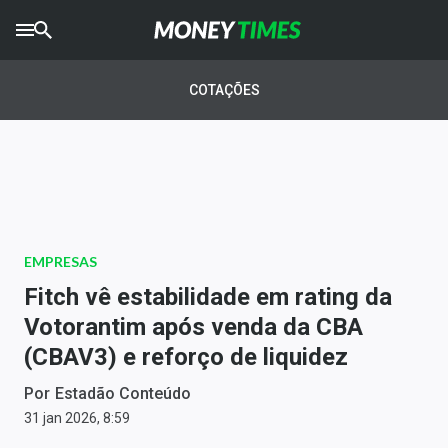
CRYPTO
TIMES
COTAÇÕES
AGRO
TIMES
Ibovespa
Giro do Mercado
EMPRESAS
Newsletters
Fitch vê estabilidade em rating da
Money Trader
Votorantim após venda da CBA
(CBAV3) e reforço de liquidez
Anuncie
Por
Estadão Conteúdo
Últimas Notícias
31 jan 2026, 8:59