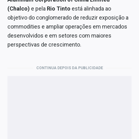
Economia
(Chalco)
e pela
Rio Tinto
está alinhada ao
Empresas
objetivo do conglomerado de reduzir exposição a
commodities e ampliar operações em mercados
Brasil
desenvolvidos e em setores com maiores
Política
perspectivas de crescimento.
Colunas
CONTINUA DEPOIS DA PUBLICIDADE
Especiais
Internacional
Marketing
Tecnologia
Conteúdo de Marca