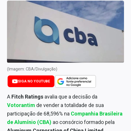
Newsletters
Cotações
Comprar ou vender?
Carteiras Recomendadas
Central de Dividendos
Central de Fundos Imobiliários
(Imagem: CBA/Divulgação)
Central dos IPOs
SIGA NO YOUTUBE
Renda Fixa
A
Fitch Ratings
avalia que a decisão da
Votorantim
de vender a totalidade de sua
Finanças Pessoais
participação de 68,596% na
Companhia Brasileira
Mercados
de Alumínio (CBA)
ao consórcio formado pela
Aluminum Corporation of China Limited