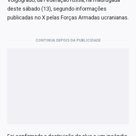
Economia
deste sábado (13), segundo informações
Empresas
publicadas no X pelas Forças Armadas ucranianas.
Brasil
CONTINUA DEPOIS DA PUBLICIDADE
Política
Colunas
Especiais
Internacional
Marketing
Tecnologia
Conteúdo de Marca