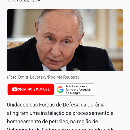
13 jun 2026, 12:34
Newsletters
Cotações
Comprar ou vender?
Carteiras Recomendadas
Central de Dividendos
Central de Fundos Imobiliários
(Foto: Dmitri Lovetsky/Pool via Reuters)
Central dos IPOs
SIGA NO YOUTUBE
Renda Fixa
Unidades das Forças de Defesa da Ucrânia
Finanças Pessoais
atingiram uma instalação de processamento e
Mercados
bombeamento de petróleo, na região de
Volgogrado, da Federação russa, na madrugada