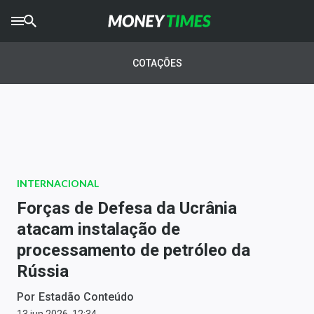
CRYPTO
TIMES
COTAÇÕES
AGRO
TIMES
Ibovespa
Giro do Mercado
INTERNACIONAL
Newsletters
Forças de Defesa da Ucrânia
Money Trader
atacam instalação de
processamento de petróleo da
Anuncie
Rússia
Últimas Notícias
Por
Estadão Conteúdo