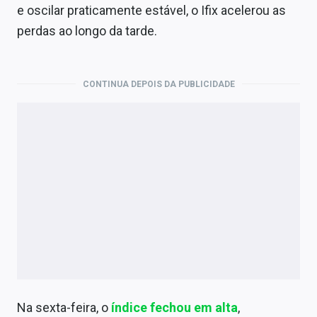
Economia
e oscilar praticamente estável, o Ifix acelerou as
perdas ao longo da tarde.
Empresas
Brasil
CONTINUA DEPOIS DA PUBLICIDADE
Política
Colunas
Especiais
Internacional
Marketing
Tecnologia
Conteúdo de Marca
Na sexta-feira, o
índice fechou em alta
,