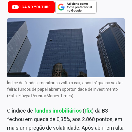
Newsletters
SIGA NO YOUTUBE
Cotações
Comprar ou vender?
Carteiras Recomendadas
Central de Dividendos
Central de Fundos Imobiliários
Central dos IPOs
Índice de fundos imobiliários volta a cair, após trégua na sexta-
feira; fundos de papel abrem oportunidade de investimento
Renda Fixa
(Foto: Flávya Pereira/Money Times)
Finanças Pessoais
O índice de
fundos imobiliários
(
Ifix
) da
B3
fechou em queda de 0,35%, aos 2.868 pontos, em
Mercados
mais um pregão de volatilidade. Após abrir em alta