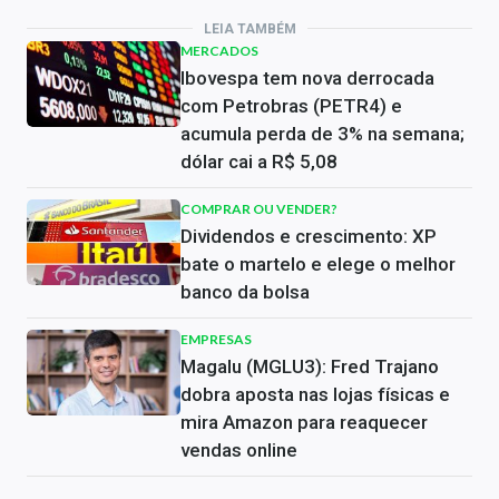
LEIA TAMBÉM
MERCADOS
Ibovespa tem nova derrocada
com Petrobras (PETR4) e
acumula perda de 3% na semana;
dólar cai a R$ 5,08
COMPRAR OU VENDER?
Dividendos e crescimento: XP
bate o martelo e elege o melhor
banco da bolsa
EMPRESAS
Magalu (MGLU3): Fred Trajano
dobra aposta nas lojas físicas e
mira Amazon para reaquecer
vendas online