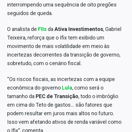
interrompendo uma sequência de oito pregões
Sobre
seguidos de queda.
Expediente
O analista de
FIIs
da
Ativa Investimentos
, Gabriel
Contato
Teixeira, reforça que o Ifix tem exibido um
movimento de mais volatilidade em meio às
incertezas decorrentes da transição de governo,
sobretudo, com o cenário fiscal.
“Os riscos fiscais, as incertezas com a equipe
econômica do governo
Lula
, como será o
tamanho da
PEC de Transição
, todo o imbróglio
em cima do Teto de gastos… são fatores que
podem resultar em juros mais altos no futuro.
Isso vem afetando ativos de renda variável como
o Ifix”, comenta.