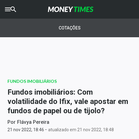
CRYPTO
TIMES
COTAÇÕES
AGRO
TIMES
Ibovespa
Giro do Mercado
FUNDOS IMOBILIÁRIOS
Newsletters
Fundos imobiliários: Com
Money Trader
volatilidade do Ifix, vale apostar em
fundos de papel ou de tijolo?
Anuncie
Por
Flávya Pereira
-
Últimas Notícias
21 nov 2022, 18:46
atualizado em 21 nov 2022, 18:48