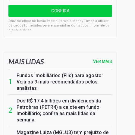
OBS: Ao clicar no botão você autoriza o Money Times a utilizar
os dados fornecidos para encaminhar conteúdos informativos
e publicitários.
SELIC em 14%: A repercussão da decisão sobre os JUROS
MAIS LIDAS
VER MAIS
Fundos imobiliários (FIIs) para agosto:
Veja os 9 mais recomendados pelos
analistas
Dos R$ 17,4 bilhões em dividendos da
Petrobras (PETR4) a calote em fundo
imobiliário; confira as mais lidas da
semana
Magazine Luiza (MGLU3) tem prejuízo de