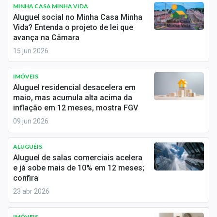
Newsletters
MINHA CASA MINHA VIDA
Aluguel social no Minha Casa Minha
Vida? Entenda o projeto de lei que
Cotações
avança na Câmara
Comprar ou vender?
15 jun 2026
Carteiras Recomendadas
IMÓVEIS
Aluguel residencial desacelera em
Central de Dividendos
maio, mas acumula alta acima da
inflação em 12 meses, mostra FGV
Central de Fundos Imobiliários
09 jun 2026
Central dos IPOs
ALUGUÉIS
Renda Fixa
Aluguel de salas comerciais acelera
e já sobe mais de 10% em 12 meses;
Finanças Pessoais
confira
23 abr 2026
Mercados
IMÓVEIS