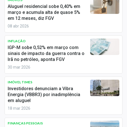
Economia
Aluguel residencial sobe 0,40% em
março e acumula alta de quase 5%
Empresas
em 12 meses, diz FGV
08 abr 2026
Brasil
Política
INFLAÇÃO
IGP-M sobe 0,52% em março com
Colunas
sinais de impacto da guerra contra o
Irã no petróleo, aponta FGV
Especiais
30 mar 2026
Internacional
IMÓVEL TIMES
Investidores denunciam a Vibra
Marketing
Energia (VBBR3) por inadimplência
em aluguel
Tecnologia
18 mar 2026
Conteúdo de Marca
FINANÇAS PESSOAIS