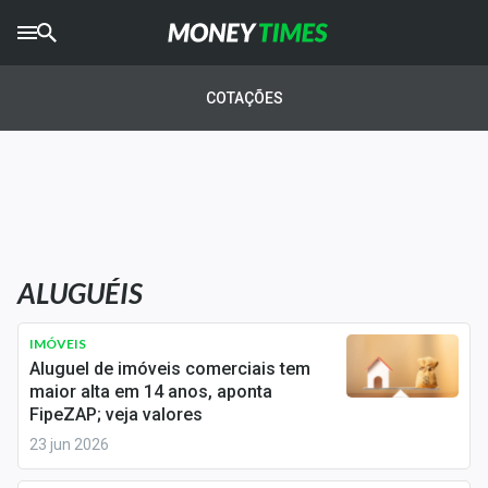
CRYPTO
TIMES
COTAÇÕES
AGRO
TIMES
Ibovespa
Giro do Mercado
ALUGUÉIS
Newsletters
Money Trader
IMÓVEIS
Aluguel de imóveis comerciais tem
Anuncie
maior alta em 14 anos, aponta
FipeZAP; veja valores
23 jun 2026
Últimas Notícias