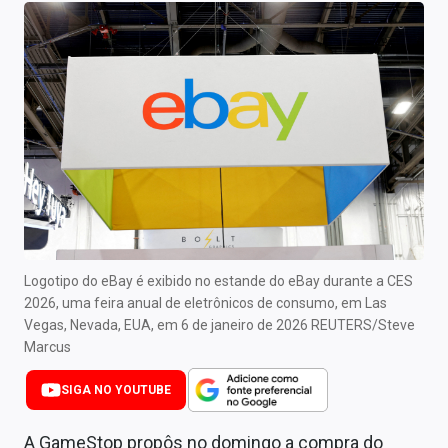
Newsletters
Cotações
Comprar ou vender?
Carteiras Recomendadas
Central de Dividendos
Central de Fundos Imobiliários
Central dos IPOs
Logotipo do eBay é exibido no estande do eBay durante a CES
2026, uma feira anual de eletrônicos de consumo, em Las
Renda Fixa
Vegas, Nevada, EUA, em 6 de janeiro de 2026 REUTERS/Steve
Marcus
Finanças Pessoais
SIGA NO YOUTUBE
Mercados
A GameStop propôs no domingo a compra do