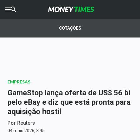
CRYPTO
TIMES
COTAÇÕES
AGRO
TIMES
Ibovespa
Giro do Mercado
EMPRESAS
Newsletters
GameStop lança oferta de US$ 56 bi
Money Trader
pelo eBay e diz que está pronta para
aquisição hostil
Anuncie
Por
Reuters
Últimas Notícias
04 maio 2026, 8:45