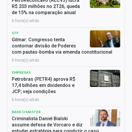
PetroReconcavo (RECV3) lucra
R$ 203 milhões no 2T26, queda
de 15% na comparação anual
6 hora(s) atrás
STF
Gilmar: Congresso tenta
contornar divisão de Poderes
com pautas-bomba via emenda constitucional
6 hora(s) atrás
EMPRESAS
Petrobras (PETR4) aprova R$
17,4 bilhões em dividendos e
JCP; veja condições
6 hora(s) atrás
BANCO MASTER
Criminalista Daniel Bialski
assume defesa de Vorcaro e diz
estudar estratégia para conduzir o caso