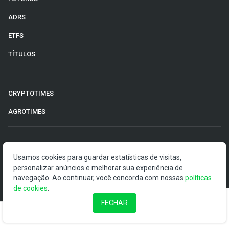
ADRS
ETFS
TÍTULOS
CRYPTOTIMES
AGROTIMES
©2026 Money Times.
Usamos cookies para guardar estatísticas de visitas,
personalizar anúncios e melhorar sua experiência de
O Money Times publica matérias de cunho jornalístico, que
navegação. Ao continuar, você concorda com nossas
políticas
visam a democratização da informação. Nossas
de cookies
.
publicações devem ser compreendidas como boletins
anunciadores e divulgadores, e não como uma
FECHAR
recomendação de investimento.