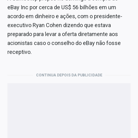
Economia
eBay Inc por cerca de US$ 56 bilhões em um
Empresas
acordo em dinheiro e ações, com o presidente-
executivo Ryan Cohen dizendo que estava
Brasil
preparado para levar a oferta diretamente aos
Política
acionistas caso o conselho do eBay não fosse
receptivo.
Colunas
Especiais
CONTINUA DEPOIS DA PUBLICIDADE
Internacional
Marketing
Tecnologia
Conteúdo de Marca