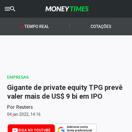
CRYPTO
TIMES
TEMPO REAL
COTAÇÕES
AGRO
TIMES
Ibovespa
Giro do Mercado
EMPRESAS
Newsletters
Gigante de private equity TPG prevê
Money Trader
valer mais de US$ 9 bi em IPO
Anuncie
Por
Reuters
04 jan 2022, 14:16
Últimas Notícias
SIGA NO YOUTUBE