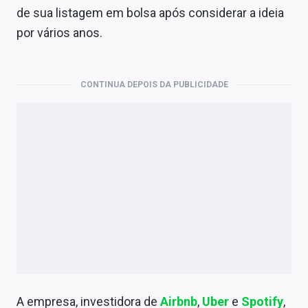
Economia
de sua listagem em bolsa após considerar a ideia
por vários anos.
Empresas
Brasil
CONTINUA DEPOIS DA PUBLICIDADE
Política
Colunas
Especiais
Internacional
Marketing
Tecnologia
Conteúdo de Marca
A empresa, investidora de
Airbnb
,
Uber
e
Spotify
,