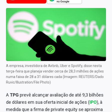
Newsletters
Cotações
Comprar ou vender?
Carteiras Recomendadas
Central de Dividendos
Central de Fundos Imobiliários
A empresa, investidora de Airbnb, Uber e Spotify, disse nesta
Central dos IPOs
terça-feira que planeja vender cerca de 28,3 milhões de ações
numa faixa de 28 a 31 dólares cada (Imagem: REUTERS/Dado
Renda Fixa
Ruvic/Illustration/File Photo)
Finanças Pessoais
A
TPG
prevê alcançar avaliação de até 9,3 bilhões
de dólares em sua oferta inicial de ações (
IPO
), à
Mercados
medida que a firma de private equity se aproxima