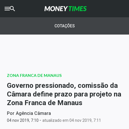
CRYPTO
TIMES
COTAÇÕES
AGRO
TIMES
Ibovespa
Giro do Mercado
ZONA FRANCA DE MANAUS
Newsletters
Governo pressionado, comissão da
Money Trader
Câmara define prazo para projeto na
Zona Franca de Manaus
Anuncie
Por
Agência Câmara
-
Últimas Notícias
04 nov 2019, 7:10
atualizado em 04 nov 2019, 7:11