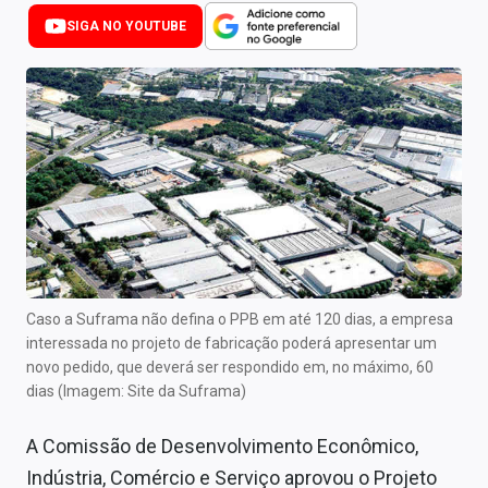
Newsletters
SIGA NO YOUTUBE
Cotações
Comprar ou vender?
Carteiras Recomendadas
Central de Dividendos
Central de Fundos Imobiliários
Central dos IPOs
Caso a Suframa não defina o PPB em até 120 dias, a empresa
interessada no projeto de fabricação poderá apresentar um
Renda Fixa
novo pedido, que deverá ser respondido em, no máximo, 60
dias (Imagem: Site da Suframa)
Finanças Pessoais
A Comissão de Desenvolvimento Econômico,
Mercados
Indústria, Comércio e Serviço aprovou o Projeto