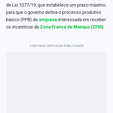
Economia
de Lei 1077/19, que estabelece um prazo máximo
para que o governo defina o processo produtivo
Empresas
básico (PPB) de
empresa
interessada em receber
Brasil
os incentivos da
Zona Franca de Manaus
(
ZFM
).
Política
Colunas
CONTINUA DEPOIS DA PUBLICIDADE
Especiais
Internacional
Marketing
Tecnologia
Conteúdo de Marca